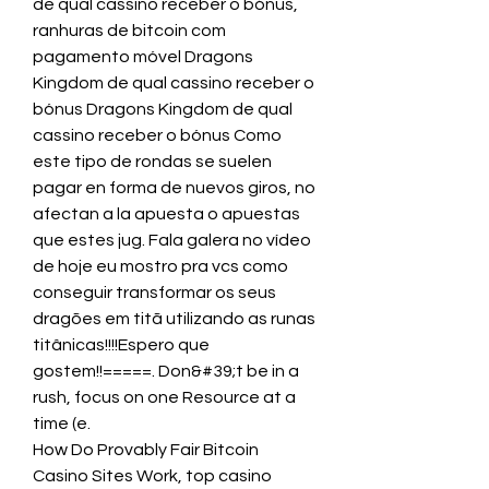
de qual cassino receber o bónus, 
ranhuras de bitcoin com 
pagamento móvel Dragons 
Kingdom de qual cassino receber o 
bónus Dragons Kingdom de qual 
cassino receber o bónus Como 
este tipo de rondas se suelen 
pagar en forma de nuevos giros, no 
afectan a la apuesta o apuestas 
que estes jug. Fala galera no vídeo 
de hoje eu mostro pra vcs como 
conseguir transformar os seus 
dragões em titã utilizando as runas 
titânicas!!!!Espero que 
gostem!!=====. Don&#39;t be in a 
rush, focus on one Resource at a 
time (e. 
How Do Provably Fair Bitcoin 
Casino Sites Work, top casino 