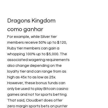
Dragons Kingdom 
como ganhar
For example, while Silver tier 
members receive 50% up to $120, 
Ruby tier members can gain a 
whopping 100% up to $5,000. The 
associated wagering requirements 
also change depending on the 
loyalty tier and can range from as 
high as 45x to as low as 25x. 
However, these bonus funds can 
only be used to play Bitcoin casino 
games and not for sports betting. 
That said, Cloudbet does offer 
zero margin sports bets on punter 