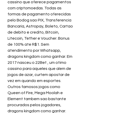
cassino que oferece pagamentos 
com criptomoedas. Todas as 
formas de pagamento oferecidas 
pelo Bodog sao PIX, Transferencia 
Bancaria, Astropay, Boleto, Cartao 
de debito e credito, Bitcoin, 
Litecoin, Tether e Voucher. Bonus 
de 100% ate R$1. Sem 
atendimento por Whatsapp, 
dragons kingdom como ganhar. Em 
2017 nasceu o 22Bet , um otimo 
cassino para aqueles que alem de 
jogos de azar, curtem apostar de 
vez em quando em esportes. 
Outros famosos jogos como 
Queen of Fire, Mega Moolah e 
Element tambem sao bastante 
procurados pelos jogadores, 
dragons kingdom como ganhar. 