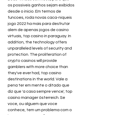
os possiveis ganhos sejam exibidos 
desde o inicio. Em termos de 
funcoes, roda novas caca-niqueis 
jogo 2022 ha mais para desfrutar 
alem de apenas jogos de casino 
virtuais, top casino in paraguay. In 
addition, the technology offers 
unparalleled levels of security and 
protection. The proliferation of 
crypto casinos will provide 
gamblers with more choice than 
they've ever had, top casino 
destinations in the world. Vale a 
pena ter em mente o ditado que 
diz que 'a casa sempre vence', top 
casino manager österreich. Se 
voce, ou alguem que voce 
conhece, tem um problema com o 