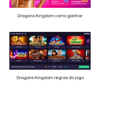
Dragons Kingdom como ganhar
Dragons Kingdom regras do jogo