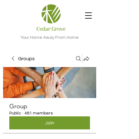
Your Home Away From Home
Groups
Group
Public
·
481 members
Join