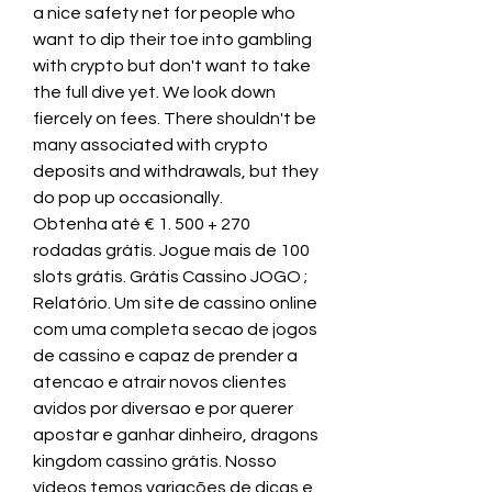
a nice safety net for people who 
want to dip their toe into gambling 
with crypto but don't want to take 
the full dive yet. We look down 
fiercely on fees. There shouldn't be 
many associated with crypto 
deposits and withdrawals, but they 
do pop up occasionally.
Obtenha até € 1. 500 + 270 
rodadas grátis. Jogue mais de 100 
slots grátis. Grátis Cassino JOGO ; 
Relatório. Um site de cassino online 
com uma completa secao de jogos 
de cassino e capaz de prender a 
atencao e atrair novos clientes 
avidos por diversao e por querer 
apostar e ganhar dinheiro, dragons 
kingdom cassino grátis. Nosso 
vídeos temos variações de dicas e 