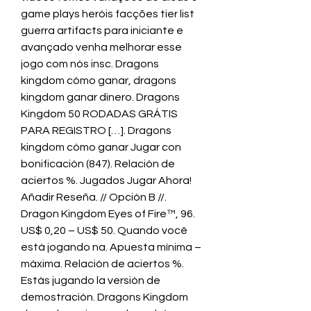
game plays heróis facções tier list 
guerra artifacts para iniciante e 
avançado venha melhorar esse 
jogo com nós insc. Dragons 
kingdom cómo ganar, dragons 
kingdom ganar dinero. Dragons 
Kingdom 50 RODADAS GRÁTIS 
PARA REGISTRO […]. Dragons 
kingdom cómo ganar Jugar con 
bonificación (847). Relación de 
aciertos %. Jugados Jugar Ahora! 
Añadir Reseña. // Opción B //. 
Dragon Kingdom Eyes of Fire™, 96. 
US$ 0,20 – US$ 50. Quando você 
está jogando na. Apuesta mínima – 
máxima. Relación de aciertos %. 
Estás jugando la versión de 
demostración. Dragons Kingdom 