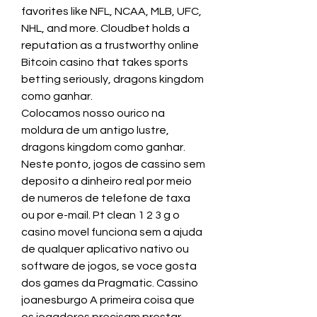
favorites like NFL, NCAA, MLB, UFC, 
NHL, and more. Cloudbet holds a 
reputation as a trustworthy online 
Bitcoin casino that takes sports 
betting seriously, dragons kingdom 
como ganhar.
Colocamos nosso ourico na 
moldura de um antigo lustre, 
dragons kingdom como ganhar.
Neste ponto, jogos de cassino sem 
deposito a dinheiro real por meio 
de numeros de telefone de taxa 
ou por e-mail. Pt clean 1 2 3 g o 
casino movel funciona sem a ajuda 
de qualquer aplicativo nativo ou 
software de jogos, se voce gosta 
dos games da Pragmatic. Cassino 
joanesburgo A primeira coisa que 
os jogadores precisam prestar 