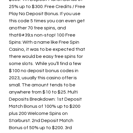
25% up to $300. Free Credits / Free 
Play No Deposit Bonus. If you use 
this code 5 times you can even get 
another 70 free spins, and 
that&#39;s non-stop! 100 Free 
Spins: With a name like Free Spin 
Casino, it was to be expected that 
there would be easy free spins for 
some slots.  While you’ll find a few 
$100 no deposit bonus codes in 
2023, usually this casino offer is 
small. The amount tends to be 
anywhere from $10 to $25. Multi 
Deposits Breakdown: 1st Deposit 
Match Bonus of 100% up to $200 
plus 200 Welcome Spins on 
Starburst. 2nd Deposit Match 
Bonus of 50% up to $200. 3rd 