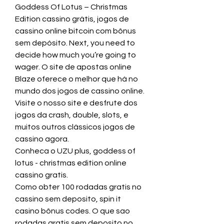
Goddess Of Lotus – Christmas 
Edition cassino grátis, jogos de 
cassino online bitcoin com bônus 
sem depósito. Next, you need to 
decide how much you’re going to 
wager. O site de apostas online 
Blaze oferece o melhor que há no 
mundo dos jogos de cassino online. 
Visite o nosso site e desfrute dos 
jogos da crash, double, slots, e 
muitos outros clássicos jogos de 
cassino agora. 
Conheca o UZU plus, goddess of 
lotus - christmas edition online 
cassino gratis.
Como obter 100 rodadas gratis no 
cassino sem deposito, spin it 
casino bônus codes. O que sao 
rodadas gratis sem deposito no 