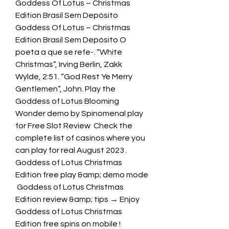
Goddess Of Lotus – Christmas 
Edition Brasil Sem Depósito 
Goddess Of Lotus – Christmas 
Edition Brasil Sem Depósito O 
poeta a que se refe-. “White 
Christmas”, Irving Berlin, Zakk 
Wylde, 2:51. “God Rest Ye Merry 
Gentlemen”, John. Play the 
Goddess of Lotus Blooming 
Wonder demo by Spinomenal play 
for Free Slot Review ️ Check the 
complete list of casinos where you 
can play for real August 2023 ️. 
Goddess of Lotus Christmas 
Edition free play &amp; demo mode 
️ Goddess of Lotus Christmas 
Edition review &amp; tips → Enjoy 
Goddess of Lotus Christmas 
Edition free spins on mobile ! 