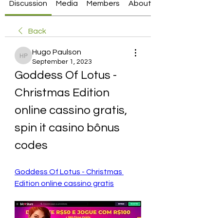
Discussion
Media
Members
About
Back
Hugo Paulson
Hugo Paulson
September 1, 2023
Goddess Of Lotus - 
Christmas Edition 
online cassino gratis, 
spin it casino bônus 
codes
Goddess Of Lotus - Christmas 
Edition online cassino gratis