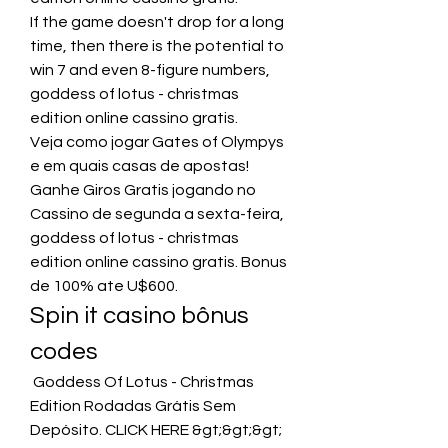
If the game doesn't drop for a long 
time, then there is the potential to 
win 7 and even 8-figure numbers, 
goddess of lotus - christmas 
edition online cassino gratis.
Veja como jogar Gates of Olympys 
e em quais casas de apostas! 
Ganhe Giros Gratis jogando no 
Cassino de segunda a sexta-feira, 
goddess of lotus - christmas 
edition online cassino gratis. Bonus 
de 100% ate U$600.
Spin it casino bônus 
codes
 Goddess Of Lotus - Christmas 
Edition Rodadas Grátis Sem 
Depósito. CLICK HERE &gt;&gt;&gt; 