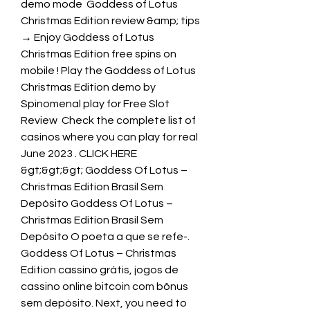
demo mode ️ Goddess of Lotus 
Christmas Edition review &amp; tips 
→ Enjoy Goddess of Lotus 
Christmas Edition free spins on 
mobile ! Play the Goddess of Lotus 
Christmas Edition demo by 
Spinomenal play for Free Slot 
Review ️ Check the complete list of 
casinos where you can play for real 
June 2023 ️. CLICK HERE 
&gt;&gt;&gt; Goddess Of Lotus – 
Christmas Edition Brasil Sem 
Depósito Goddess Of Lotus – 
Christmas Edition Brasil Sem 
Depósito O poeta a que se refe-. 
Goddess Of Lotus – Christmas 
Edition cassino grátis, jogos de 
cassino online bitcoin com bônus 
sem depósito. Next, you need to 