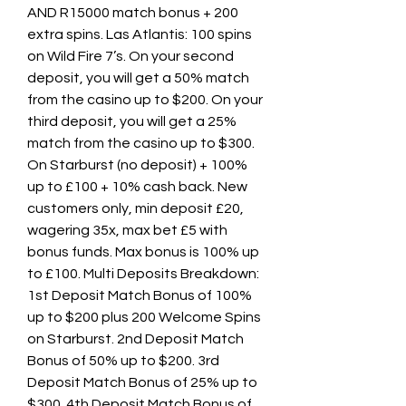
AND R15000 match bonus + 200 
extra spins. Las Atlantis: 100 spins 
on Wild Fire 7’s. On your second 
deposit, you will get a 50% match 
from the casino up to $200. On your 
third deposit, you will get a 25% 
match from the casino up to $300. 
On Starburst (no deposit) + 100% 
up to £100 + 10% cash back. New 
customers only, min deposit £20, 
wagering 35x, max bet £5 with 
bonus funds. Max bonus is 100% up 
to £100. Multi Deposits Breakdown: 
1st Deposit Match Bonus of 100% 
up to $200 plus 200 Welcome Spins 
on Starburst. 2nd Deposit Match 
Bonus of 50% up to $200. 3rd 
Deposit Match Bonus of 25% up to 
$300. 4th Deposit Match Bonus of 