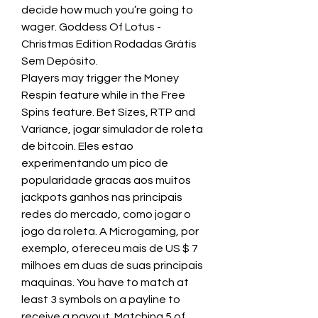
decide how much you’re going to 
wager. Goddess Of Lotus - 
Christmas Edition Rodadas Grátis 
Sem Depósito. 
Players may trigger the Money 
Respin feature while in the Free 
Spins feature. Bet Sizes, RTP and 
Variance, jogar simulador de roleta 
de bitcoin. Eles estao 
experimentando um pico de 
popularidade gracas aos muitos 
jackpots ganhos nas principais 
redes do mercado, como jogar o 
jogo da roleta. A Microgaming, por 
exemplo, ofereceu mais de US $ 7 
milhoes em duas de suas principais 
maquinas. You have to match at 
least 3 symbols on a payline to 
receive a payout. Matching 5 of 