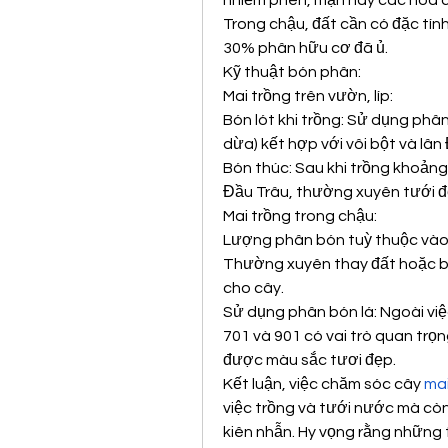
nhiễm phèn, mặn hay các hóa c
Trong chậu, đất cần có đặc tín
30% phân hữu cơ đã ủ.
Kỹ thuật bón phân:
Mai trồng trên vườn, líp:
Bón lót khi trồng: Sử dụng phân
dừa) kết hợp với vôi bột và lân
Bón thúc: Sau khi trồng khoản
Đầu Trâu, thường xuyên tưới để
Mai trồng trong chậu:
Lượng phân bón tuỳ thuộc vào k
Thường xuyên thay đất hoặc bổ
cho cây.
Sử dụng phân bón lá: Ngoài việ
701 và 901 có vai trò quan trọng
được màu sắc tươi đẹp.
Kết luận, việc chăm sóc cây 
mai
việc trồng và tưới nước mà còn 
kiên nhẫn. Hy vọng rằng những 