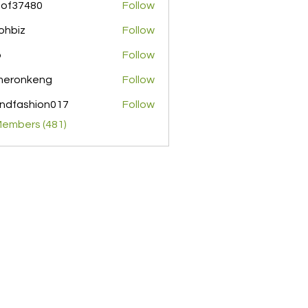
pof37480
Follow
480
ohbiz
Follow
z
o
Follow
meronkeng
Follow
nkeng
ndfashion017
Follow
shion017
Members (481)