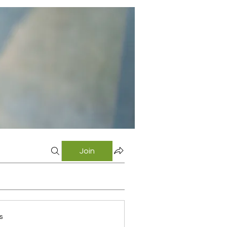
Join
s