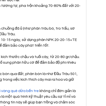
hất độc hại.
h tương tự, pha trộn khoảng 70-80% đất với 20-
 chuồng đã ủ (như phân trâu bò, tro trấu, sơ 
 Đầu Trâu.
g 10-15 ngày, sử dụng phân NPK 20-20-15+TE 
 đảm bảo cây phát triển tốt.
ích thước chậu và tuổi cây, từ 20-80 gr/chậu.
 sung phân hữu cơ để đảm bảo độ phì nhiêu 
c bón qua đất, phân bón lá như Đầu Trâu 501, 
 trong việc kích thích cây mai ra hoa và giữ 
 vàng quê dừa bến tre
 không chỉ đơn giản là 
là một quá trình kỹ thuật yêu cầu sự tỉ mỉ và 
thông tin này sẽ giúp bạn trồng và chăm sóc 