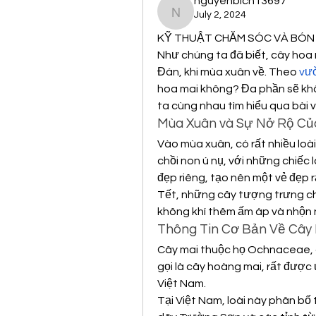
nguyenbich13697
July 2, 2024
nguyenbich13697
KỸ THUẬT CHĂM SÓC VÀ BÓN 
Như chúng ta đã biết, cây hoa 
Đán, khi mùa xuân về. Theo 
vư
hoa mai không? Đa phần sẽ khôn
ta cùng nhau tìm hiểu qua bài v
Mùa Xuân và Sự Nở Rộ Củ
Vào mùa xuân, có rất nhiều loà
chồi non ú nụ, với những chiếc 
đẹp riêng, tạo nên một vẻ đẹp r
Tết, những cây tượng trưng ch
không khí thêm ấm áp và nhộn 
Thông Tin Cơ Bản Về Cây
Cây mai thuộc họ Ochnaceae, 
gọi là cây hoàng mai, rất được
Việt Nam.
Tại Việt Nam, loài này phân bố 