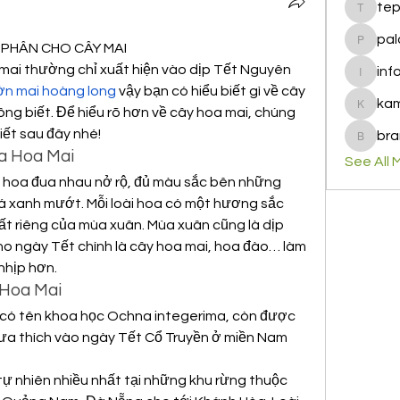
te
tepof37
pal
PHÂN CHO CÂY MAI
palohbi
mai thường chỉ xuất hiện vào dịp Tết Nguyên 
inf
info
ờn mai hoàng long
 vậy bạn có hiểu biết gì về cây 
ka
g biết. Để hiểu rõ hơn về cây hoa mai, chúng 
kamero
iết sau đây nhé!
bra
brandfa
a Hoa Mai
See All 
i hoa đua nhau nở rộ, đủ màu sắc bên những 
lá xanh mướt. Mỗi loài hoa có một hương sắc 
ất riêng của mùa xuân. Mùa xuân cũng là dịp 
o ngày Tết chính là cây hoa mai, hoa đào… làm 
nhịp hơn.
 Hoa Mai
có tên khoa học Ochna integerima, còn được 
 ưa thích vào ngày Tết Cổ Truyền ở miền Nam 
tự nhiên nhiều nhất tại những khu rừng thuộc 