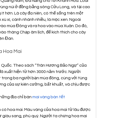
 Quảng Nam, Đà Nẵng cho tới Khánh Hòa. Loài 
vùng núi ở đồng bằng sông Cửu Long, và tại cao 
t hơn. Là cây đa niên, có thể sống trên một 
n xù xì, cành nhánh nhiều, lá mọc xen. Ngoài 
á vào mùa Đông và ra hoa vào mùa Xuân. Do đó, 
vào tháng Chạp âm lịch, để kích thích cho cây 
yên Đán.
a Hoa Mai
g Quốc. Theo sách “Trân Hương Bảo Ngự” của 
 đã xuất hiện từ hơn 3000 năm trước. Người 
 trong ba người bạn mùa đông, cùng với tùng 
ượng của sự kiên cường, bất khuất, và chịu được 
ững địa chỉ bán 
mai vàng bán tết
 có hoa mai. Màu vàng của hoa mai từ lâu được 
 giàu sang, phú quý. Người ta chưng hoa mai 