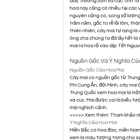
dãy Trường Sơn và các tỉnh từ
hoa này cũng có nhiều tại các 
nguyên cũng có, song số lượng í
trăm năm, gốc to rễ lồi lõm, thâ
thiên nhiên, cây mai tự rụng l
ông cha chúng ta đã lảy hết lá 
mai ra hoa rộ vào dịp Tết Ngu
Nguồn Gốc Và Ý Nghĩa Củ
Nguồn Gốc Của Hoa Mai
Cây mai có nguồn gốc từ Trun
Phí Cung Ấn, đời Minh, cây mai
Trung Quốc xem hoa mai là một
và cúc. Mai được coi là biểu t
mọi nghịch cảnh.
===>> Xem thêm: Tham khảo nh
Ý Nghĩa Của Hoa Mai
Miền Bắc có hoa đào, miền Nam
xem là màu tượng trưng cho sự