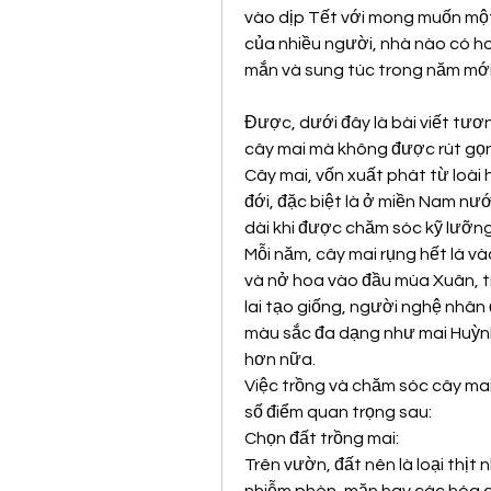
vào dịp Tết với mong muốn một
của nhiều người, nhà nào có h
mắn và sung túc trong năm mới
Được, dưới đây là bài viết tươ
cây mai mà không được rút gọn
Cây mai, vốn xuất phát từ loài h
đới, đặc biệt là ở miền Nam nướ
dài khi được chăm sóc kỹ lưỡng
Mỗi năm, cây mai rụng hết lá và
và nở hoa vào đầu mùa Xuân, t
lai tạo giống, người nghệ nhân 
màu sắc đa dạng như mai Huỳnh 
hơn nữa.
Việc trồng và chăm sóc cây ma
số điểm quan trọng sau:
Chọn đất trồng mai:
Trên vườn, đất nên là loại thịt