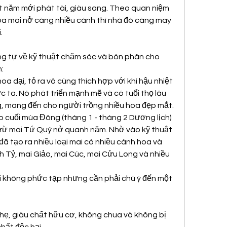
 năm mới phát tài, giàu sang. Theo quan niệm 
oa mai nở càng nhiều cánh thì nhà đó càng may 
.
ng tự về kỹ thuật chăm sóc và bón phân cho 
:
oa dại, tỏ ra vô cùng thích hợp với khí hậu nhiệt 
c ta. Nó phát triển mạnh mẽ và có tuổi thọ lâu 
, mang đến cho người trồng nhiều hoa đẹp mắt. 
o cuối mùa Đông (tháng 1 - tháng 2 Dương lịch) 
rừ mai Tứ Quý nở quanh năm. Nhờ vào kỹ thuật 
đã tạo ra nhiều loại mai có nhiều cánh hoa và 
Tỷ, mai Giảo, mai Cúc, mai Cửu Long và nhiều 
i không phức tạp nhưng cần phải chú ý đến một 
 nhẹ, giàu chất hữu cơ, không chua và không bị 