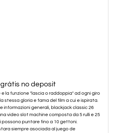
 grátis no deposit
 la funzione "lascia o raddoppia" ad ogni giro 
 stessa gloria e fama del film a cui e ispirata. 
 informazioni generali, blackjack classic 26 
una video slot machine composta da 5 rulli e 25 
 si possono puntare fino a 10 gettoni.
tara siempre asociada al juego de 