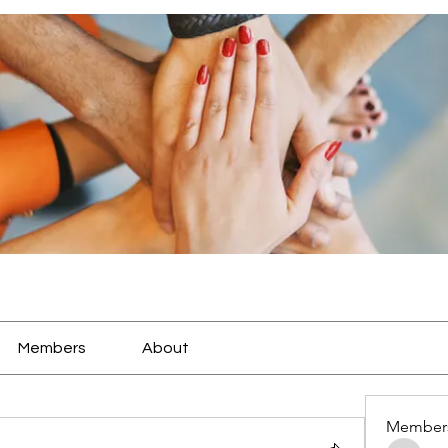
Members
About
Member