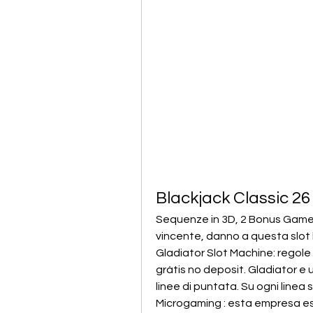
Blackjack Classic 26
Sequenze in 3D, 2 Bonus Game e
vincente, danno a questa slot la
Gladiator Slot Machine: regole e
grátis no deposit. Gladiator e 
linee di puntata. Su ogni linea
Microgaming : esta empresa es