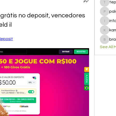
te
tepof37
pal
 grátis no deposit, vencedores 
palohbi
inf
ld il
info
ka
kamero
deposit
bra
brandfa
See All 