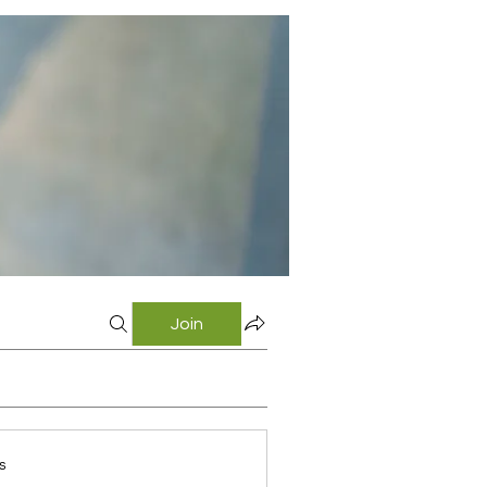
Join
s