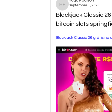
Hugo Paulson
September 1, 2023
Hugo Paulson
Blackjack Classic 26
bitcoin slots springfie
Blackjack Classic 26 grátis no 