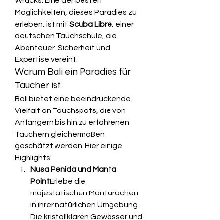
Wracks. Eine der besten 
Möglichkeiten, dieses Paradies zu 
erleben, ist mit 
Scuba Libre
, einer 
deutschen Tauchschule, die 
Abenteuer, Sicherheit und 
Expertise vereint.
Warum Bali ein Paradies für 
Taucher ist
Bali bietet eine beeindruckende 
Vielfalt an Tauchspots, die von 
Anfängern bis hin zu erfahrenen 
Tauchern gleichermaßen 
geschätzt werden. Hier einige 
Highlights:
Nusa Penida und Manta 
Point
Erlebe die 
majestätischen Mantarochen 
in ihrer natürlichen Umgebung. 
Die kristallklaren Gewässer und 