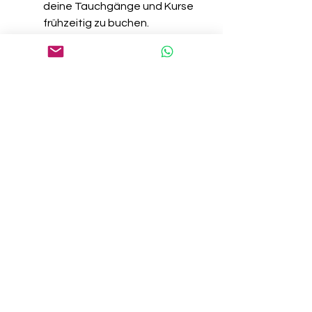
deine Tauchgänge und Kurse 
frühzeitig zu buchen.
Wähle die richtige 
Jahreszeit
Bali kann das ganze 
Jahr über betaucht werden, 
aber die besten Bedingungen 
herrschen in den Monaten April 
bis November.
Achte auf deine 
Gesundheit
Tauchen erfordert 
körperliche Fitness. Ein 
ärztliches Attest kann bei 
längeren oder intensiveren 
Tauchkursen erforderlich sein.
Nimm dir Zeit zum 
Entspannen
Tauchen kann 
anstrengend sein. Plane 
genug Zeit ein, um die 
Schönheit Balis über und unter 