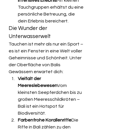
intensives Erlebnis
Mit kleinen 
Tauchgruppen erhältst du eine 
persönliche Betreuung, die 
dein Erlebnis bereichert.
Die Wunder der 
Unterwasserwelt
Tauchen ist mehr als nur ein Sport – 
es ist ein Fenster in eine Welt voller 
Geheimnisse und Schönheit. Unter 
der Oberfläche von Balis 
Gewässern erwartet dich:
Vielfalt der 
Meereslebewesen
Vom 
kleinsten Seepferdchen bis zu 
großen Meeresschildkröten – 
Bali ist ein Hotspot für 
Biodiversität.
Farbenfrohe Korallenriffe
Die 
Riffe in Bali zählen zu den 