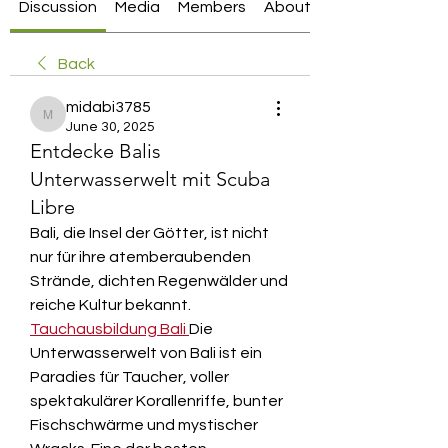
Discussion
Media
Members
About
Back
midabi3785
midabi3785
June 30, 2025
Entdecke Balis
Unterwasserwelt mit Scuba
Libre
Bali, die Insel der Götter, ist nicht 
nur für ihre atemberaubenden 
Strände, dichten Regenwälder und 
reiche Kultur bekannt. 
Tauchausbildung Bali
Die 
Unterwasserwelt von Bali ist ein 
Paradies für Taucher, voller 
spektakulärer Korallenriffe, bunter 
Fischschwärme und mystischer 