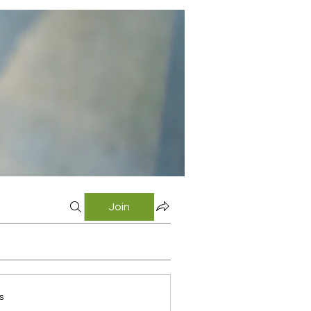
Join
s