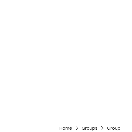
Home
Groups
Group