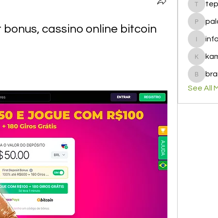
te
tepof37
pal
 bonus, cassino online bitcoin 
palohbi
inf
info
ka
kamero
bra
brandfa
See All 