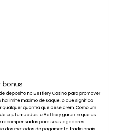
t bonus
de deposito no Betfiery Casino para promover 
 ha limite maximo de saque, o que significa 
 qualquer quantia que desejarem. Como um 
 de criptomoedas, o Betfiery garante que as 
e recompensadas para seus jogadores 
io dos metodos de pagamento tradicionais 