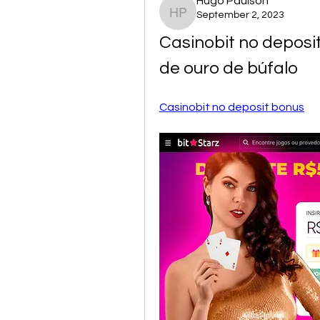
Hugo Paulson
September 2, 2023
Hugo Paulson
Casinobit no deposit
de ouro de búfalo
Casinobit no deposit bonus