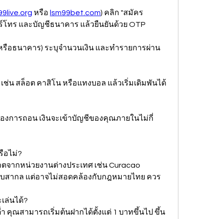
99live.org
 หรือ 
lsm99bet.com
) คลิก "สมัคร
บอร์โทร และบัญชีธนาคาร แล้วยืนยันด้วย OTP
หรือธนาคาร) ระบุจำนวนเงิน และทำรายการผ่าน
 เช่น สล็อต คาสิโน หรือแทงบอล แล้วเริ่มเดิมพันได้
่ต้องการถอน เงินจะเข้าบัญชีของคุณภายในไม่กี่
รือไม่?
ุญาตจากหน่วยงานต่างประเทศ เช่น Curacao 
ดับสากล แต่อาจไม่สอดคล้องกับกฎหมายไทย ควร
ะเล่นได้?
คุณสามารถเริ่มต้นฝากได้ตั้งแต่ 1 บาทขึ้นไป ขึ้น