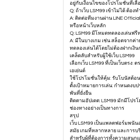
อยู่กับเงื่อนไขของโปรโมชั่นที่เลื
Q: ถ้าเว็บ LSM99 เข้าไม่ได้ ต้อง
A: ติดต่อทีมงานผ่าน LINE Offici
หรือหน้าเว็บหลัก
Q: LSM99 มีโหมดทดลองเล่นฟรีห
A: มีในบางเกม เช่น สล็อตจากค่
ทดลองเล่นได้โดยไม่ต้องฝากเงิน
เคล็ดลับสำหรับผู้ใช้เว็บ LSM99
เลือกเว็บ LSM99 ที่เป็นเว็บตรง: ต
เอเย่นต์
ใช้โปรโมชั่นให้คุ้ม: รับโบนัสต้
ตั้งเป้าหมายการเล่น: กำหนดงบป
พันที่ยั่งยืน
ติดตามอัปเดต: LSM99 มักมีโปรโ
ช่องทางอย่างเป็นทางการ
สรุป
เว็บ LSM99 เป็นแพลตฟอร์มพนันออ
สมัย เกมที่หลากหลาย และการบริกา
สำหรับผู้ที่ต้องการทั้งความสน