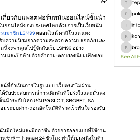
te
tepof37
pal
วนเกี่ยวกับแพลตฟอร์มพนันออนไลน์ชั้นนำ
palohbi
inf
รพนันออนไลน์ของประเทศไทย ด้วยการเป็นเว็บพนัน
info
ครสมาชิก LSM99
ตออนไลน์ คาสิโนสด แทง
ka
kamero
้รับความนิยมจากความสะดวก ความปลอดภัย และ
bra
จะพาคุณไปรู้จักกับเว็บ LSM99 อย่าง
brandfa
ใช้งาน และปิดท้ายด้วยคำถาม-ตอบยอดนิยมเพื่อตอบ
See All 
ที่ดำเนินการในรูปแบบ "เว็บตรง" ไม่ผ่าน
จะได้รับประสบการณ์การเดิมพันที่โปร่งใสและมั่นคง 
้นนำระดับโลก เช่น PG SLOT, SBOBET, SA 
อมระบบฝาก-ถอนอัตโนมัติที่รวดเร็วทันใจ รองรับ
พนันมือใหม่และมืออาชีพ ด้วยการออกแบบที่ใช้งาน
มงานサポートตลอด 24 ชั่วโมง ทำให้เป็นหนึ่งในตัว