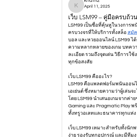
khatri2
April 11, 2025
khatri2
เว็บ LSM99 – คู่มือครบถ้
LSM99 เป็นชื่อที่คุ้นหูในวงกา
ครบวงจรที่ให้บริการทั้งสล็อ 
สมั
บอล และหวยออนไลน์ LSM99 ได
ความหลากหลายของเกม บทความนี้
ละเอียด รวมถึงจุดเด่น วิธีการ
ทุกข้อสงสัย
เว็บ LSM99 คืออะไร?
LSM99 คือแพลตฟอร์มพนันออนไลน์
เอเย่นต์ ซึ่งหมายความว่าผู้เล่น
โดย LSM99 นำเสนอเกมจากค่ายชั
Gaming และ Pragmatic Play พร้
ทั้งทรูวอเลทและธนาคารทุกแห่ง
เว็บ LSM99 เหมาะสำหรับทั้งนัก
ง่าย รองรับทุกอุปกรณ์ และมีที