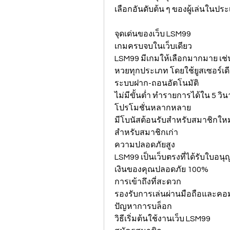
เลือกอันดับต้น ๆ ของผู้เล่นในป
จุดเด่นของเว็บ LSM99
เกมครบจบในเว็บเดียว
LSM99 มีเกมให้เลือกมากมาย เช
หวยทุกประเภท โดยใช้ยูสเซอร์เดี
ระบบฝาก-ถอนอัตโนมัติ
ไม่มีขั้นต่ำ ทำรายการได้ใน 5 ว
โปรโมชั่นหลากหลาย
มีโบนัสต้อนรับสำหรับสมาชิกใหม่
สำหรับสมาชิกเก่า
ความปลอดภัยสูง
LSM99 เป็นเว็บตรงที่ได้รับใบอ
เงินของคุณปลอดภัย 100%
การเข้าถึงที่สะดวก
รองรับการเล่นผ่านมือถือและคอมพ
ปัญหาการบล็อก
วิธีเริ่มต้นใช้งานเว็บ LSM99