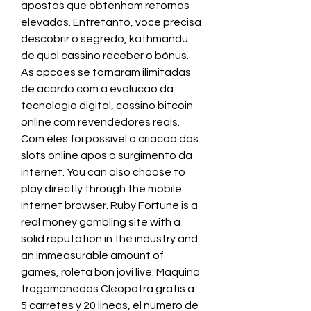
apostas que obtenham retornos 
elevados. Entretanto, voce precisa 
descobrir o segredo, kathmandu 
de qual cassino receber o bónus. 
As opcoes se tornaram ilimitadas 
de acordo com a evolucao da 
tecnologia digital, cassino bitcoin 
online com revendedores reais. 
Com eles foi possivel a criacao dos 
slots online apos o surgimento da 
internet. You can also choose to 
play directly through the mobile 
Internet browser. Ruby Fortune is a 
real money gambling site with a 
solid reputation in the industry and 
an immeasurable amount of 
games, roleta bon jovi live. Maquina 
tragamonedas Cleopatra gratis a 
5 carretes y 20 lineas, el numero de 