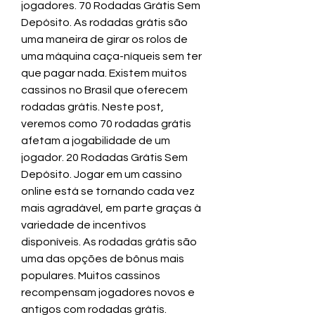
jogadores. 70 Rodadas Grátis Sem 
Depósito. As rodadas grátis são 
uma maneira de girar os rolos de 
uma máquina caça-níqueis sem ter 
que pagar nada. Existem muitos 
cassinos no Brasil que oferecem 
rodadas grátis. Neste post, 
veremos como 70 rodadas grátis 
afetam a jogabilidade de um 
jogador. 20 Rodadas Grátis Sem 
Depósito. Jogar em um cassino 
online está se tornando cada vez 
mais agradável, em parte graças à 
variedade de incentivos 
disponíveis. As rodadas grátis são 
uma das opções de bônus mais 
populares. Muitos cassinos 
recompensam jogadores novos e 
antigos com rodadas grátis. 