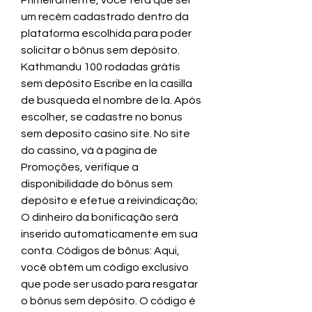
um recém cadastrado dentro da 
plataforma escolhida para poder 
solicitar o bônus sem depósito. 
Kathmandu 100 rodadas grátis 
sem depósito Escribe en la casilla 
de busqueda el nombre de la. Após 
escolher, se cadastre no bonus 
sem deposito casino site. No site 
do cassino, vá à página de 
Promoções, verifique a 
disponibilidade do bônus sem 
depósito e efetue a reivindicação; 
O dinheiro da bonificação será 
inserido automaticamente em sua 
conta. Códigos de bônus: Aqui, 
você obtém um código exclusivo 
que pode ser usado para resgatar 
o bônus sem depósito. O código é 