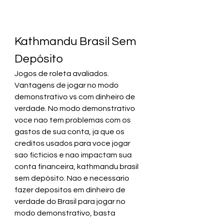
Kathmandu Brasil Sem 
Depósito
Jogos de roleta avaliados. 
Vantagens de jogar no modo 
demonstrativo vs com dinheiro de 
verdade. No modo demonstrativo 
voce nao tem problemas com os 
gastos de sua conta, ja que os 
creditos usados para voce jogar 
sao ficticios e nao impactam sua 
conta financeira, kathmandu brasil 
sem depósito. Nao e necessario 
fazer depositos em dinheiro de 
verdade do Brasil para jogar no 
modo demonstrativo, basta 