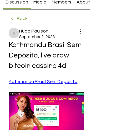
Discussion
Media
Members
About
Back
Hugo Paulson
Hugo Paulson
September 1, 2023
Kathmandu Brasil Sem 
Depósito, live draw 
bitcoin cassino 4d
Kathmandu Brasil Sem Depósito