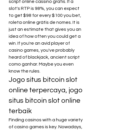
script online cassino gratis. If a 
slot's RTP is 98%, you can expect 
to get $98 for every $100 you bet, 
roleta online grátis de nomes. It is 
just an estimate that gives you an 
idea of how often you could get a 
win. If you're an avid player of 
casino games, you've probably 
heard of blackjack, ancient script 
como ganhar. Maybe you even 
know the rules.
Jogo situs bitcoin slot 
online terpercaya, jogo 
situs bitcoin slot online 
terbaik
Finding casinos with a huge variety 
of casino games is key. Nowadays, 