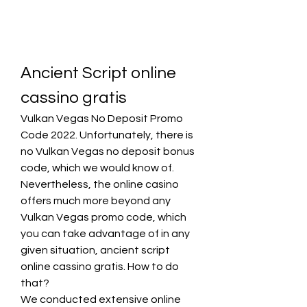
Ancient Script online 
cassino gratis
Vulkan Vegas No Deposit Promo 
Code 2022. Unfortunately, there is 
no Vulkan Vegas no deposit bonus 
code, which we would know of. 
Nevertheless, the online casino 
offers much more beyond any 
Vulkan Vegas promo code, which 
you can take advantage of in any 
given situation, ancient script 
online cassino gratis. How to do 
that?
We conducted extensive online 