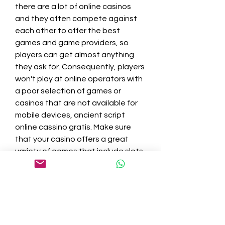
there are a lot of online casinos 
and they often compete against 
each other to offer the best 
games and game providers, so 
players can get almost anything 
they ask for. Consequently, players 
won't play at online operators with 
a poor selection of games or 
casinos that are not available for 
mobile devices, ancient script 
online cassino gratis. Make sure 
that your casino offers a great 
variety of games that include slots, 
table games, new games, and live 
casino games. In many casinos, you 
can also find tournaments to add 
some extra excitement and more 
chances to win. The good news is 
that they also have no limits or 