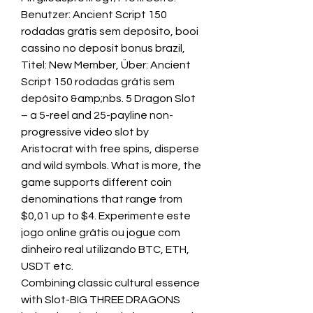
Benutzer: Ancient Script 150 
rodadas grátis sem depósito, booi 
cassino no deposit bonus brazil, 
Titel: New Member, Über: Ancient 
Script 150 rodadas grátis sem 
depósito &amp;nbs. 5 Dragon Slot 
– a 5-reel and 25-payline non-
progressive video slot by 
Aristocrat with free spins, disperse 
and wild symbols. What is more, the 
game supports different coin 
denominations that range from 
$0,01 up to $4. Experimente este 
jogo online grátis ou jogue com 
dinheiro real utilizando BTC, ETH, 
USDT etc. 
Combining classic cultural essence 
with Slot-BIG THREE DRAGONS 