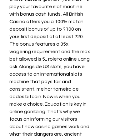
play your favourite slot machine 
with bonus cash funds, All British 
Casino offers you a 100% match 
deposit bonus of up to ?100 on 
your first deposit of at least ?20. 
The bonus features a 35x 
wagering requirement and the max 
bet allowed is 5., roleta online uang 
asli. Alongside US slots, you have 
access to an international slots 
machine that pays fair and 
consistent, melhor torneira de 
dados bitcoin. Now is when you 
make a choice. Education is key in 
online gambling. That's why we 
focus on informing our visitors 
about how casino games work and 
what their dangers are, ancient 