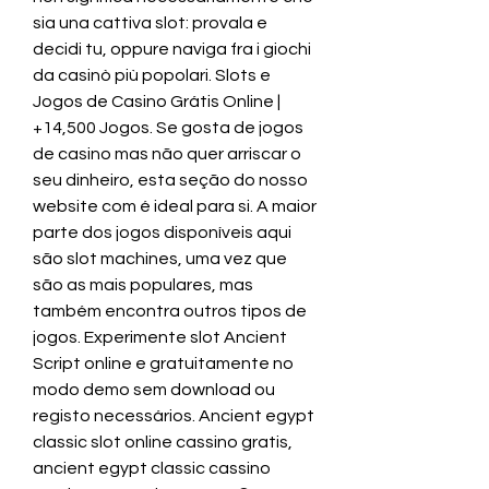
sia una cattiva slot: provala e 
decidi tu, oppure naviga fra i giochi 
da casinò più popolari. Slots e 
Jogos de Casino Grátis Online | 
+14,500 Jogos. Se gosta de jogos 
de casino mas não quer arriscar o 
seu dinheiro, esta seção do nosso 
website com é ideal para si. A maior 
parte dos jogos disponíveis aqui 
são slot machines, uma vez que 
são as mais populares, mas 
também encontra outros tipos de 
jogos. Experimente slot Ancient 
Script online e gratuitamente no 
modo demo sem download ou 
registo necessários. Ancient egypt 
classic slot online cassino gratis, 
ancient egypt classic cassino 