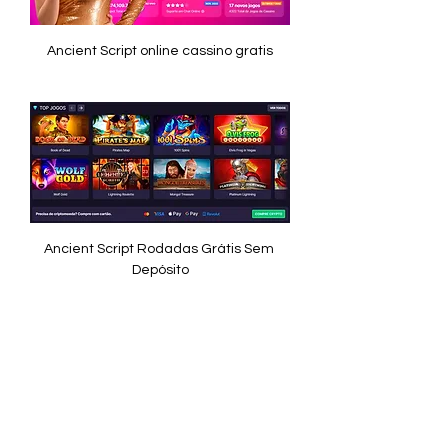
Ancient Script online cassino gratis
Ancient Script Rodadas Grátis Sem 
Depósito