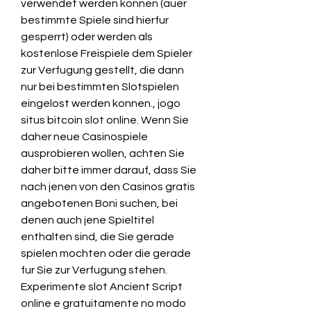
verwendet werden konnen (auer 
bestimmte Spiele sind hierfur 
gesperrt) oder werden als 
kostenlose Freispiele dem Spieler 
zur Verfugung gestellt, die dann 
nur bei bestimmten Slotspielen 
eingelost werden konnen., jogo 
situs bitcoin slot online. Wenn Sie 
daher neue Casinospiele 
ausprobieren wollen, achten Sie 
daher bitte immer darauf, dass Sie 
nach jenen von den Casinos gratis 
angebotenen Boni suchen, bei 
denen auch jene Spieltitel 
enthalten sind, die Sie gerade 
spielen mochten oder die gerade 
fur Sie zur Verfugung stehen.
Experimente slot Ancient Script 
online e gratuitamente no modo 