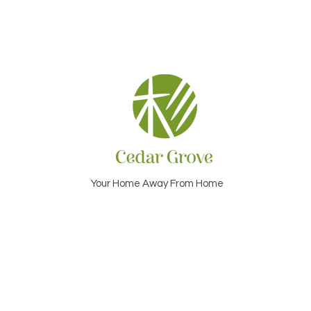
Your Home Away From Home