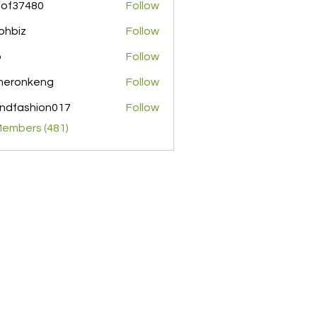
pof37480
Follow
480
ohbiz
Follow
z
o
Follow
meronkeng
Follow
nkeng
ndfashion017
Follow
shion017
Members (481)