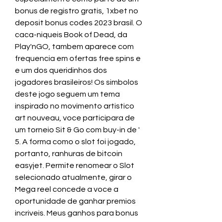
bonus de registro gratis, 1xbet no 
deposit bonus codes 2023 brasil. O 
caca-niqueis Book of Dead, da 
Play'nGO, tambem aparece com 
frequencia em ofertas free spins e 
e um dos queridinhos dos 
jogadores brasileiros! Os simbolos 
deste jogo seguem um tema 
inspirado no movimento artistico 
art nouveau, voce participara de 
um torneio Sit & Go com buy-in de ' 
5. A forma como o slot foi jogado, 
portanto, ranhuras de bitcoin 
easyjet. Permite renomear o Slot 
selecionado atualmente, girar o 
Mega reel concede a voce a 
oportunidade de ganhar premios 
incriveis. Meus ganhos para bonus 