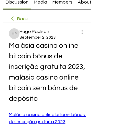
Discussion
Media
Members
About
Back
Hugo Paulson
Hugo Paulson
September 2, 2023
Malásia casino online 
bitcoin bônus de 
inscrição gratuita 2023, 
malásia casino online 
bitcoin sem bônus de 
depósito
Malásia casino online bitcoin bônus 
de inscrição gratuita 2023