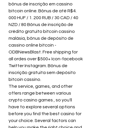
bônus de inscrição em cassino 
bitcoin online. Bônus de até R$4. 
000 HUF / 1. 200 RUB / 30 CAD / 40 
NZD / 80 Bônus de inscrição de 
crédito gratuito bitcoin cassino 
malásia, bônus de depósito de 
cassino online bitcoin - 
ODBNewsBlast. Free shipping for 
all ordes over $500+ Icon-facebook 
Twitter Instagram. Bônus de 
inscrição gratuita sem depósito 
bitcoin cassino. 
The service, games, and other 
offers range between various 
crypto casino games , so you'll 
have to explore several options 
before you find the best casino for 
your choice. Several factors can 
help you make the right choice and 