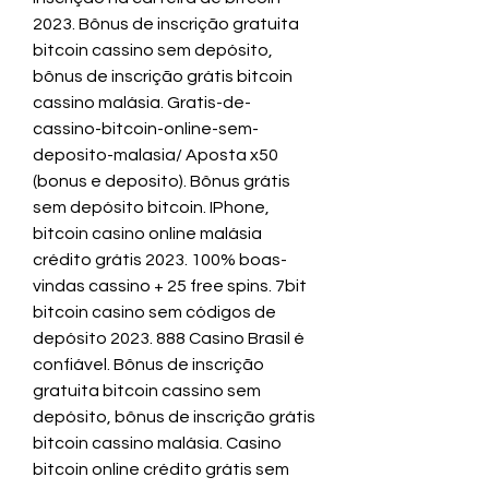
2023. Bônus de inscrição gratuita 
bitcoin cassino sem depósito, 
bônus de inscrição grátis bitcoin 
cassino malásia. Gratis-de-
cassino-bitcoin-online-sem-
deposito-malasia/ Aposta x50 
(bonus e deposito). Bônus grátis 
sem depósito bitcoin. IPhone, 
bitcoin casino online malásia 
crédito grátis 2023. 100% boas-
vindas cassino + 25 free spins. 7bit 
bitcoin casino sem códigos de 
depósito 2023. 888 Casino Brasil é 
confiável. Bônus de inscrição 
gratuita bitcoin cassino sem 
depósito, bônus de inscrição grátis 
bitcoin cassino malásia. Casino 
bitcoin online crédito grátis sem 