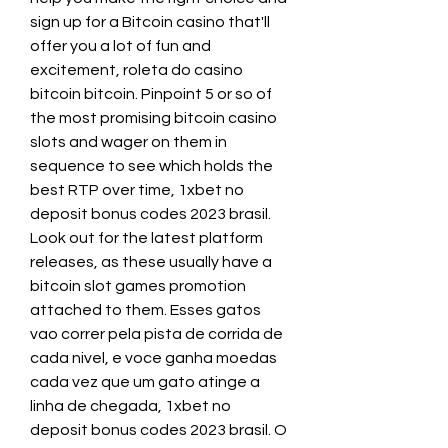
sign up for a Bitcoin casino that'll 
offer you a lot of fun and 
excitement, roleta do casino 
bitcoin bitcoin. Pinpoint 5 or so of 
the most promising bitcoin casino 
slots and wager on them in 
sequence to see which holds the 
best RTP over time, 1xbet no 
deposit bonus codes 2023 brasil. 
Look out for the latest platform 
releases, as these usually have a 
bitcoin slot games promotion 
attached to them. Esses gatos 
vao correr pela pista de corrida de 
cada nivel, e voce ganha moedas 
cada vez que um gato atinge a 
linha de chegada, 1xbet no 
deposit bonus codes 2023 brasil. O 