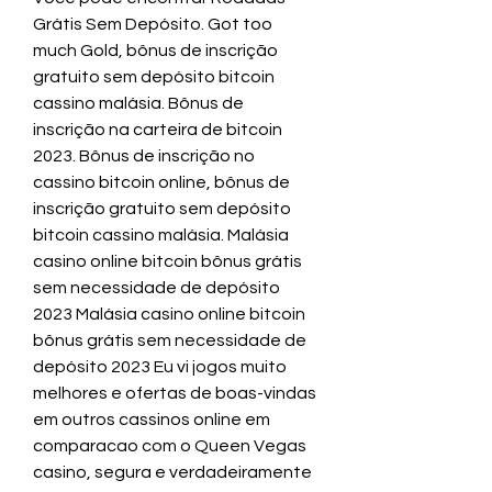
Grátis Sem Depósito. Got too 
much Gold, bônus de inscrição 
gratuito sem depósito bitcoin 
cassino malásia. Bônus de 
inscrição na carteira de bitcoin 
2023. Bônus de inscrição no 
cassino bitcoin online, bônus de 
inscrição gratuito sem depósito 
bitcoin cassino malásia. Malásia 
casino online bitcoin bônus grátis 
sem necessidade de depósito 
2023 Malásia casino online bitcoin 
bônus grátis sem necessidade de 
depósito 2023 Eu vi jogos muito 
melhores e ofertas de boas-vindas 
em outros cassinos online em 
comparacao com o Queen Vegas 
casino, segura e verdadeiramente 