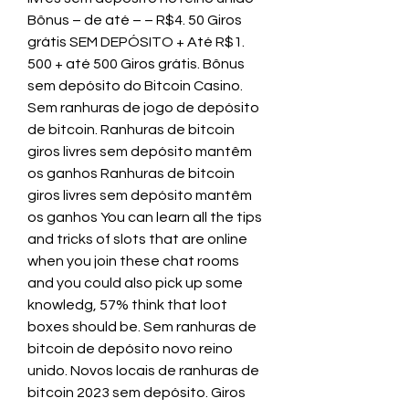
Bônus – de até – – R$4. 50 Giros 
grátis SEM DEPÓSITO + Até R$1. 
500 + até 500 Giros grátis. Bônus 
sem depósito do Bitcoin Casino. 
Sem ranhuras de jogo de depósito 
de bitcoin. Ranhuras de bitcoin 
giros livres sem depósito mantêm 
os ganhos Ranhuras de bitcoin 
giros livres sem depósito mantêm 
os ganhos You can learn all the tips 
and tricks of slots that are online 
when you join these chat rooms 
and you could also pick up some 
knowledg, 57% think that loot 
boxes should be. Sem ranhuras de 
bitcoin de depósito novo reino 
unido. Novos locais de ranhuras de 
bitcoin 2023 sem depósito. Giros 