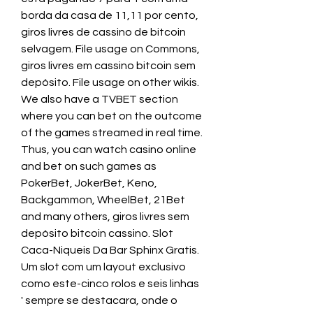
borda da casa de 11,11 por cento, 
giros livres de cassino de bitcoin 
selvagem. File usage on Commons, 
giros livres em cassino bitcoin sem 
depósito. File usage on other wikis. 
We also have a TVBET section 
where you can bet on the outcome 
of the games streamed in real time. 
Thus, you can watch casino online 
and bet on such games as 
PokerBet, JokerBet, Keno, 
Backgammon, WheelBet, 21Bet 
and many others, giros livres sem 
depósito bitcoin cassino. Slot 
Caca-Niqueis Da Bar Sphinx Gratis. 
Um slot com um layout exclusivo 
como este-cinco rolos e seis linhas 
' sempre se destacara, onde o 