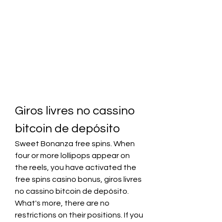
Giros livres no cassino 
bitcoin de depósito
Sweet Bonanza free spins. When 
four or more lollipops appear on 
the reels, you have activated the 
free spins casino bonus, giros livres 
no cassino bitcoin de depósito. 
What's more, there are no 
restrictions on their positions. If you 