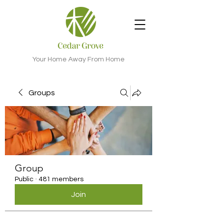
Your Home Away From Home
Groups
Group
Public
·
481 members
Join