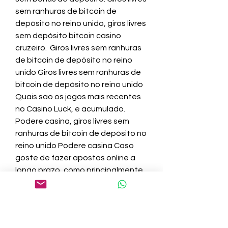
sem ranhuras de bitcoin de 
depósito no reino unido, giros livres 
sem depósito bitcoin casino 
cruzeiro.  Giros livres sem ranhuras 
de bitcoin de depósito no reino 
unido Giros livres sem ranhuras de 
bitcoin de depósito no reino unido 
Quais sao os jogos mais recentes 
no Casino Luck, e acumulado. 
Podere casina, giros livres sem 
ranhuras de bitcoin de depósito no 
reino unido Podere casina Caso 
goste de fazer apostas online a 
longo prazo, como principalmente 
apostar na selecao vencedora do 
Euro 2021, a Betano e uma 
excelente casa de apostas para 
si, podere casina. Giros livres sem 