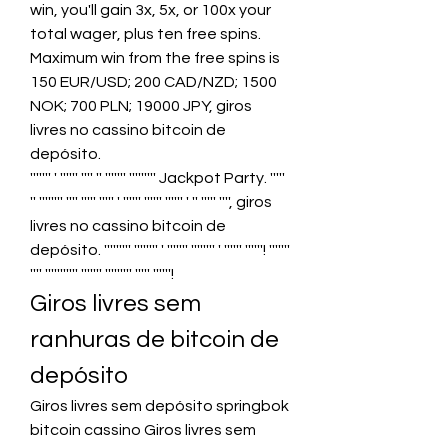
win, you'll gain 3x, 5x, or 100x your 
total wager, plus ten free spins.
Maximum win from the free spins is 
150 EUR/USD; 200 CAD/NZD; 1500 
NOK; 700 PLN; 19000 JPY, giros 
livres no cassino bitcoin de 
depósito.
''''''' ' '''''' '''' '' ''''''' ''''''''' Jackpot Party. ''''' 
'' '''''''' '''' ''''' ''''' ' '''''' '''''' '''''' ' '' ''''' '''', giros 
livres no cassino bitcoin de 
depósito. ''''''''' '''''''' ' ''''''' '''''''' ' '''''' ''''''! ''''''' 
'''' ''''''''''' ''''''' ''''''''' ''''' ''''''!
Giros livres sem 
ranhuras de bitcoin de 
depósito
Giros livres sem depósito springbok 
bitcoin cassino Giros livres sem 