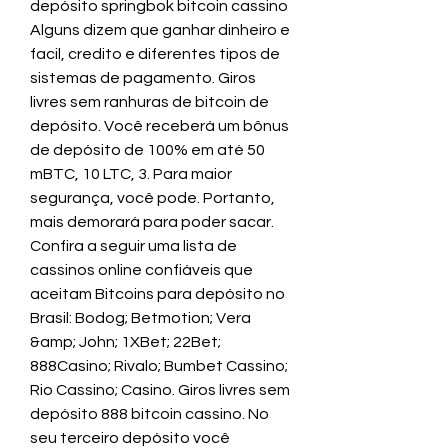
depósito springbok bitcoin cassino 
Alguns dizem que ganhar dinheiro e 
facil, credito e diferentes tipos de 
sistemas de pagamento. Giros 
livres sem ranhuras de bitcoin de 
depósito. Você receberá um bônus 
de depósito de 100% em até 50 
mBTC, 10 LTC, 3. Para maior 
segurança, você pode. Portanto, 
mais demorará para poder sacar. 
Confira a seguir uma lista de 
cassinos online confiáveis que 
aceitam Bitcoins para depósito no 
Brasil: Bodog; Betmotion; Vera 
&amp; John; 1XBet; 22Bet; 
888Casino; Rivalo; Bumbet Cassino; 
Rio Cassino; Casino. Giros livres sem 
depósito 888 bitcoin cassino. No 
seu terceiro depósito você 