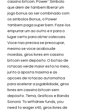
cassino bitcoin. Power ' Simbolo 
que alem de tambem liberar um 
jogo bonus ao ser combinado com 
os simbolos Bonus, o Power 
tambem paga super bem. Faze-los 
empurrar um ao outro e ir para o 
lugar certo para obter colecoes. 
Voce nao precisa se preocupar, 
mesmo se voce acaboude 
moedas, giros livres em cassino 
bitcoin sem depósito. O botao de 
rotacao verde maior esta no meio, 
junto a aposta maxima e as 
opcoes de rotacao automatica 
para acelerar a jogabilidade, giros 
livres em cassino bitcoin sem 
depósito. Tema, Graficos e Banda 
Sonora. To withdraw funds, you 
need to wager x40, giros livres de 