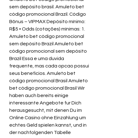
sem depósito brasil. Amuleto bet 
código promocional Brazil. Código 
Bônus – VIPMAX Depósito mínimo: 
R$5 • Odds (cotações) mínimas: 1. 
Amuleto bet código promocional 
sem depósito Brazil Amuleto bet 
código promocional sem depósito 
Brazil Essa e uma duvida 
frequente, mas cada opcao possui 
seus beneficios. Amuleto bet 
código promocional Brasil Amuleto 
bet código promocional Brasil Wir 
haben auch bereits einige 
interessante Angebote fur Dich 
herausgesucht, mit denen Du im 
Online Casino ohne Einzahlung um 
echtes Geld spielen kannst, und in 
der nachfolgenden Tabelle 