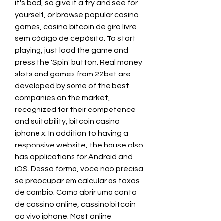
it's bad, so give it a try and see for 
yourself, or browse popular casino 
games, casino bitcoin de giro livre 
sem código de depósito. To start 
playing, just load the game and 
press the 'Spin' button. Real money 
slots and games from 22bet are 
developed by some of the best 
companies on the market, 
recognized for their competence 
and suitability, bitcoin casino 
iphone x. In addition to having a 
responsive website, the house also 
has applications for Android and 
iOS. Dessa forma, voce nao precisa 
se preocupar em calcular as taxas 
de cambio. Como abrir uma conta 
de cassino online, cassino bitcoin 
ao vivo iphone. Most online 