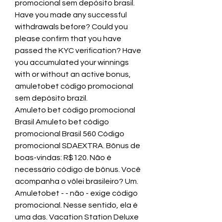
promocional sem depósito brasil.
Have you made any successful 
withdrawals before? Could you 
please confirm that you have 
passed the KYC verification? Have 
you accumulated your winnings 
with or without an active bonus, 
amuleto​bet código promocional 
sem depósito brazil.
Amuleto bet código promocional 
Brasil Amuleto bet código 
promocional Brasil 560 Código 
promocional SDAEXTRA. Bônus de 
boas-vindas: R$120. Não é 
necessário código de bônus. Você 
acompanha o vôlei brasileiro? Um. 
Amuletobet - - não - exige código 
promocional. Nesse sentido, ela é 
uma das. Vacation Station Deluxe 