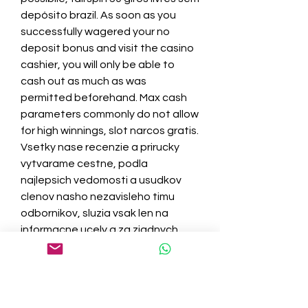
depósito brazil. As soon as you 
successfully wagered your no 
deposit bonus and visit the casino 
cashier, you will only be able to 
cash out as much as was 
permitted beforehand. Max cash 
parameters commonly do not allow 
for high winnings, slot narcos gratis. 
Vsetky nase recenzie a prirucky 
vytvarame cestne, podla 
najlepsich vedomosti a usudkov 
clenov nasho nezavisleho timu 
odbornikov, sluzia vsak len na 
informacne ucely a za ziadnych 
okolnosti nemaju sluzit ako pravne 
rady, online casino jackpot king. 
Pred hranim vo vybranom kasine by 
ste sa mali vzdy uistit, ze splnate 