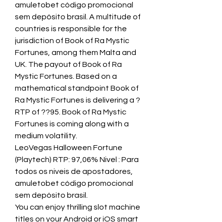
amuleto​bet código promocional 
sem depósito brasil. A multitude of 
countries is responsible for the 
jurisdiction of Book of Ra Mystic 
Fortunes, among them Malta and 
UK. The payout of Book of Ra 
Mystic Fortunes. Based on a 
mathematical standpoint Book of 
Ra Mystic Fortunes is delivering a ?
RTP of ??95. Book of Ra Mystic 
Fortunes is coming along with a 
medium volatility.
LeoVegas Halloween Fortune 
(Playtech) RTP: 97,06% Nivel : Para 
todos os niveis de apostadores, 
amuleto​bet código promocional 
sem depósito brasil.
You can enjoy thrilling slot machine 
titles on your Android or iOS smart 