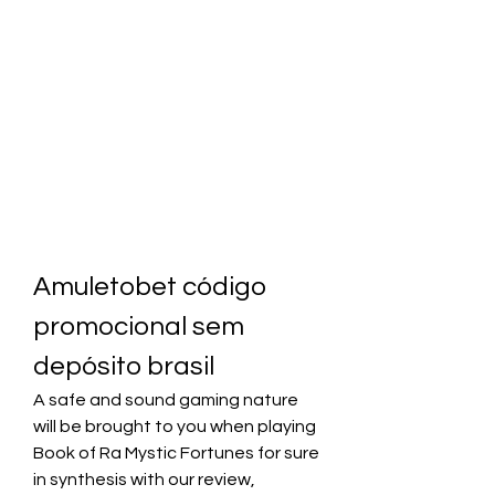
Amuleto​bet código 
promocional sem 
depósito brasil
A safe and sound gaming nature 
will be brought to you when playing 
Book of Ra Mystic Fortunes for sure 
in synthesis with our review, 