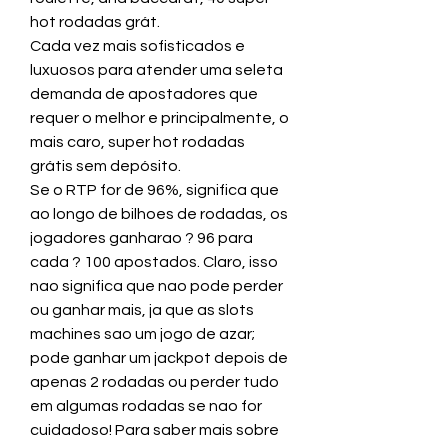
hot rodadas grát. 
Cada vez mais sofisticados e 
luxuosos para atender uma seleta 
demanda de apostadores que 
requer o melhor e principalmente, o 
mais caro, super hot rodadas 
grátis sem depósito.
Se o RTP for de 96%, significa que 
ao longo de bilhoes de rodadas, os 
jogadores ganharao ? 96 para 
cada ? 100 apostados. Claro, isso 
nao significa que nao pode perder 
ou ganhar mais, ja que as slots 
machines sao um jogo de azar; 
pode ganhar um jackpot depois de 
apenas 2 rodadas ou perder tudo 
em algumas rodadas se nao for 
cuidadoso! Para saber mais sobre 