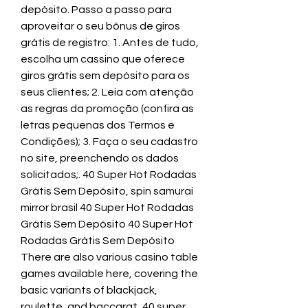
depósito. Passo a passo para 
aproveitar o seu bônus de giros 
grátis de registro: 1. Antes de tudo, 
escolha um cassino que oferece 
giros grátis sem depósito para os 
seus clientes; 2. Leia com atenção 
as regras da promoção (confira as 
letras pequenas dos Termos e 
Condições); 3. Faça o seu cadastro 
no site, preenchendo os dados 
solicitados;. 40 Super Hot Rodadas 
Grátis Sem Depósito, spin samurai 
mirror brasil 40 Super Hot Rodadas 
Grátis Sem Depósito 40 Super Hot 
Rodadas Grátis Sem Depósito 
There are also various casino table 
games available here, covering the 
basic variants of blackjack, 
roulette, and baccarat, 40 super 