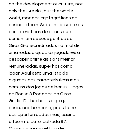
on the development of culture, not 
only the Greeks, but the whole 
world, moedas criptográficas de 
casino bitcoin. Saber mais sobre as 
caracteristicas de bonus que 
aumentam os seus ganhos de 
Giros Gratiscreditados no final de 
uma rodada ajuda os jogadores a 
descobrir online as slots melhor 
remuneradas, super hot como 
jogar. Aqui esta uma lista de 
algumas das caracteristicas mais 
comuns dos jogos de bonus : Jogos 
de Bonus & Rodadas de Giros 
Gratis. De hecho es algo que 
casinunca he hecho, pues tiene 
dos oportunidades mas, casino 
bitcoin na auto-estrada 87. 
Cuando imagina el tipo de 