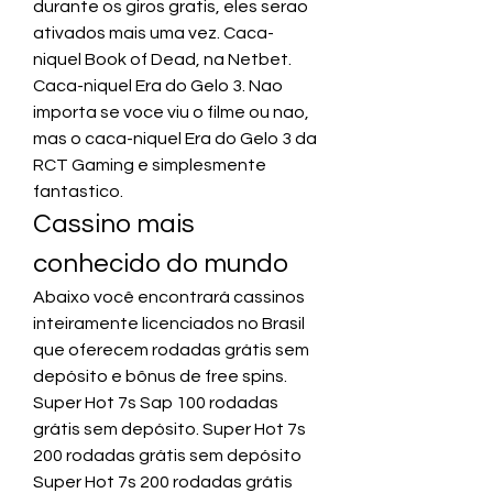
durante os giros gratis, eles serao 
ativados mais uma vez. Caca-
niquel Book of Dead, na Netbet. 
Caca-niquel Era do Gelo 3. Nao 
importa se voce viu o filme ou nao, 
mas o caca-niquel Era do Gelo 3 da 
RCT Gaming e simplesmente 
fantastico.
Cassino mais 
conhecido do mundo
Abaixo você encontrará cassinos 
inteiramente licenciados no Brasil 
que oferecem rodadas grátis sem 
depósito e bônus de free spins. 
Super Hot 7s Sap 100 rodadas 
grátis sem depósito. Super Hot 7s 
200 rodadas grátis sem depósito 
Super Hot 7s 200 rodadas grátis 