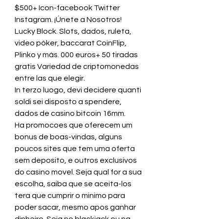
$500+ Icon-facebook Twitter 
Instagram. ¡Únete a Nosotros! 
Lucky Block. Slots, dados, ruleta, 
video póker, baccarat CoinFlip, 
Plinko y más. 000 euros+ 50 tiradas 
gratis Variedad de criptomonedas 
entre las que elegir. 
In terzo luogo, devi decidere quanti 
soldi sei disposto a spendere, 
dados de casino bitcoin 16mm.
Ha promocoes que oferecem um 
bonus de boas-vindas, alguns 
poucos sites que tem uma oferta 
sem deposito, e outros exclusivos 
do casino movel. Seja qual for a sua 
escolha, saiba que se aceita-los 
tera que cumprir o minimo para 
poder sacar, mesmo apos ganhar 
dinheiro. Seja no blackjack ou na 