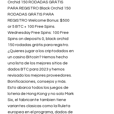
Orchid 150 RODADAS GRÁTIS 
PARA REGISTRO Black Orchid 150 
RODADAS GRÁTIS PARA 
REGISTRO Welcome Bonus: $500 
or 5 BTC + 100 Free Spins. 
Wednesday Free Spins: 100 Free 
Spins on deposits 0, black orchid 
150 rodadas grátis para registro. 
¿Quieres jugar a los criptodados en 
un casino Bitcoin? Hemos hecho 
una lista de los mejores sitios de 
dados BTC para 2023 y hemos 
revisado los mejores proveedores. 
Bonificaciones, consejos y más. 
Esto abarca todos los juegos de 
loteria de Hong Kong y no solo Mark 
Six, el fabricante tambien tiene 
variantes clasicas como la Ruleta 
europea en el programa, dados de 