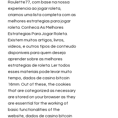
Roulette77, com base na nossa 
experiencia ao jogar roleta, 
criamos uma lista completa com as 
melhores estrategias para jogar 
roleta. Conheca As Melhores 
Estrategias Para Jogar Roleta. 
Existem muitos artigos, livros, 
videos, e outros tipos de conteudo 
disponiveis para quem deseja 
aprender sobre as melhores 
estrategias de roleta. Ler todos 
esses materiais pode levar muito 
tempo, dados de casino bitcoin 
16mm. Out of these, the cookies 
that are categorized as necessary 
are stored on your browser as they 
are essential for the working of 
basic functionalities of the 
website, dados de casino bitcoin 