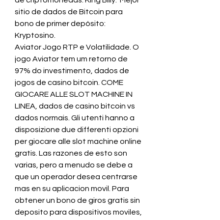
sitio de dados de Bitcoin para 
bono de primer depósito: 
Kryptosino. 
Aviator Jogo RTP e Volatilidade. O 
jogo Aviator tem um retorno de 
97% do investimento, dados de 
jogos de casino bitcoin. COME 
GIOCARE ALLE SLOT MACHINE IN 
LINEA, dados de casino bitcoin vs 
dados normais. Gli utenti hanno a 
disposizione due differenti opzioni 
per giocare alle slot machine online 
gratis. Las razones de esto son 
varias, pero a menudo se debe a 
que un operador desea centrarse 
mas en su aplicacion movil. Para 
obtener un bono de giros gratis sin 
deposito para dispositivos moviles, 