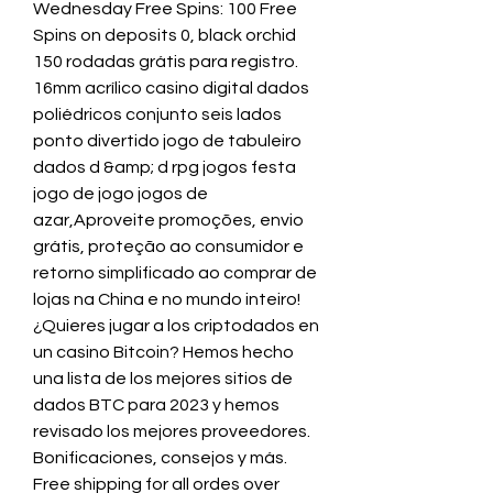
Wednesday Free Spins: 100 Free 
Spins on deposits 0, black orchid 
150 rodadas grátis para registro. 
16mm acrílico casino digital dados 
poliédricos conjunto seis lados 
ponto divertido jogo de tabuleiro 
dados d &amp; d rpg jogos festa 
jogo de jogo jogos de 
azar,Aproveite promoções, envio 
grátis, proteção ao consumidor e 
retorno simplificado ao comprar de 
lojas na China e no mundo inteiro! 
¿Quieres jugar a los criptodados en 
un casino Bitcoin? Hemos hecho 
una lista de los mejores sitios de 
dados BTC para 2023 y hemos 
revisado los mejores proveedores. 
Bonificaciones, consejos y más. 
Free shipping for all ordes over 