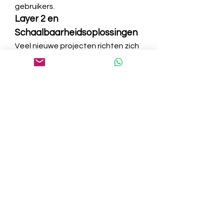
gebruikers.
Layer 2 en 
Schaalbaarheidsoplossingen
Veel nieuwe projecten richten zich 
op het verbeteren van de 
schaalbaarheid van bestaande 
blockchains, zoals Ethereum, door 
Layer 2-oplossingen aan te bieden.
Strategieën voor 
Investeren in 
Opkomende Crypto 
Coins
DCA (Dollar Cost Averaging)
Door periodiek kleine bedragen te 
investeren, verminder je het risico 
van prijsschommelingen.