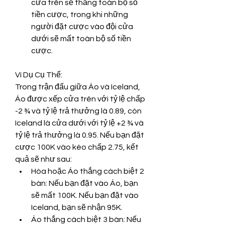
cửa trên sẽ thắng toàn bộ số 
tiền cược, trong khi những 
người đặt cược vào đội cửa 
dưới sẽ mất toàn bộ số tiền 
cược.
Ví Dụ Cụ Thể:
Trong trận đấu giữa Áo và Iceland, 
Áo được xếp cửa trên với tỷ lệ chấp 
-2 ¾ và tỷ lệ trả thưởng là 0.89, còn 
Iceland là cửa dưới với tỷ lệ +2 ¾ và 
tỷ lệ trả thưởng là 0.95. Nếu bạn đặt 
cược 100K vào kèo chấp 2.75, kết 
quả sẽ như sau:
Hòa hoặc Áo thắng cách biệt 2 
bàn: Nếu bạn đặt vào Áo, bạn 
sẽ mất 100K. Nếu bạn đặt vào 
Iceland, bạn sẽ nhận 95K.
Áo thắng cách biệt 3 bàn: Nếu 