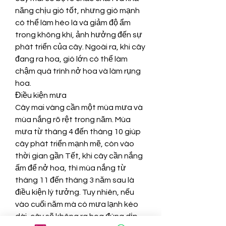
năng chịu gió tốt, nhưng gió mạnh 
có thể làm héo lá và giảm độ ẩm 
trong không khí, ảnh hưởng đến sự 
phát triển của cây. Ngoài ra, khi cây 
đang ra hoa, gió lớn có thể làm 
chậm quá trình nở hoa và làm rụng 
hoa.
Điều kiện mưa
Cây mai vàng cần một mùa mưa và 
mùa nắng rõ rệt trong năm. Mùa 
mưa từ tháng 4 đến tháng 10 giúp 
cây phát triển mạnh mẽ, còn vào 
thời gian gần Tết, khi cây cần nắng 
ấm để nở hoa, thì mùa nắng từ 
tháng 11 đến tháng 3 năm sau là 
điều kiện lý tưởng. Tuy nhiên, nếu 
vào cuối năm mà có mưa lạnh kéo 
dài, cây sẽ không ra hoa đúng dịp 