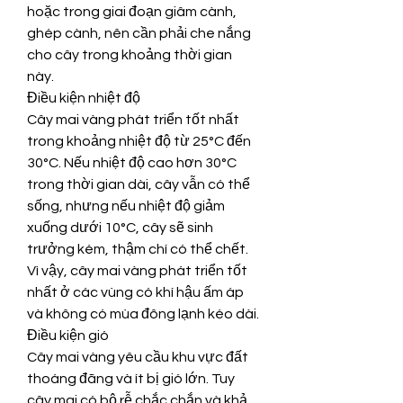
hoặc trong giai đoạn giâm cành, 
ghép cành, nên cần phải che nắng 
cho cây trong khoảng thời gian 
này.
Điều kiện nhiệt độ
Cây mai vàng phát triển tốt nhất 
trong khoảng nhiệt độ từ 25°C đến 
30°C. Nếu nhiệt độ cao hơn 30°C 
trong thời gian dài, cây vẫn có thể 
sống, nhưng nếu nhiệt độ giảm 
xuống dưới 10°C, cây sẽ sinh 
trưởng kém, thậm chí có thể chết. 
Vì vậy, cây mai vàng phát triển tốt 
nhất ở các vùng có khí hậu ấm áp 
và không có mùa đông lạnh kéo dài.
Điều kiện gió
Cây mai vàng yêu cầu khu vực đất 
thoáng đãng và ít bị gió lớn. Tuy 
cây mai có bộ rễ chắc chắn và khả 