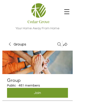
Your Home Away From Home
Groups
Group
Public
·
481 members
Join