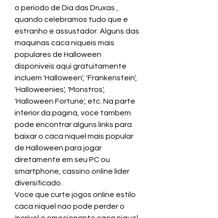
o periodo de Dia das Druxas , 
quando celebramos tudo que e 
estranho e assustador. Alguns das 
maquinas caca niqueis mais 
populares de Halloween 
disponiveis aqui gratuitamente 
incluem 'Halloween', 'Frankenstein', 
'Halloweenies', 'Monstros', 
'Halloween Fortune', etc. Na parte 
inferior da pagina, voce tambem 
pode encontrar alguns links para 
baixar o caca niquel mais popular 
de Halloween para jogar 
diretamente em seu PC ou 
smartphone, cassino online lider 
diversificado.
Voce que curte jogos online estilo 
caca niquel nao pode perder o 
incrivel e emocionante caca niquel 