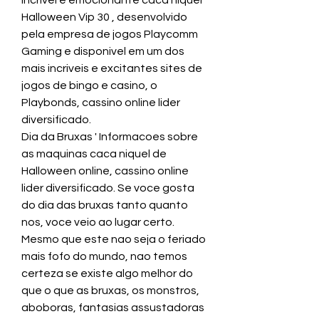
Halloween Vip 30 , desenvolvido 
pela empresa de jogos Playcomm 
Gaming e disponivel em um dos 
mais incriveis e excitantes sites de 
jogos de bingo e casino, o 
Playbonds, cassino online lider 
diversificado.
Dia da Bruxas ' Informacoes sobre 
as maquinas caca niquel de 
Halloween online, cassino online 
lider diversificado. Se voce gosta 
do dia das bruxas tanto quanto 
nos, voce veio ao lugar certo. 
Mesmo que este nao seja o feriado 
mais fofo do mundo, nao temos 
certeza se existe algo melhor do 
que o que as bruxas, os monstros, 
aboboras, fantasias assustadoras 