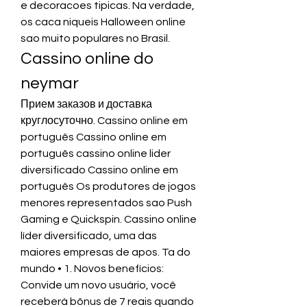
e decoracoes tipicas. Na verdade, 
os caca niqueis Halloween online 
sao muito populares no Brasil.
Cassino online do 
neymar
Прием заказов и доставка 
круглосуточно. Cassino online em 
português Cassino online em 
português cassino online lider 
diversificado Cassino online em 
português Os produtores de jogos 
menores representados sao Push 
Gaming e Quickspin. Cassino online 
líder diversificado, uma das 
maiores empresas de apos. Ta do 
mundo • 1. Novos benefícios: 
Convide um novo usuário, você 
receberá bônus de 7 reais quando 