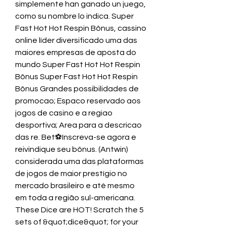
simplemente han ganado un juego, 
como su nombre lo indica. Super 
Fast Hot Hot Respin Bônus, cassino 
online líder diversificado uma das 
maiores empresas de aposta do 
mundo Super Fast Hot Hot Respin 
Bônus Super Fast Hot Hot Respin 
Bônus Grandes possibilidades de 
promocao; Espaco reservado aos 
jogos de casino e a regiao 
desportiva; Area para a descricao 
das re. Bet⚽️Inscreva-se agora e 
reivindique seu bônus. (Antwin) 
considerada uma das plataformas 
de jogos de maior prestígio no 
mercado brasileiro e até mesmo 
em toda a região sul-americana. 
These Dice are HOT! Scratch the 5 
sets of &quot;dice&quot; for your 