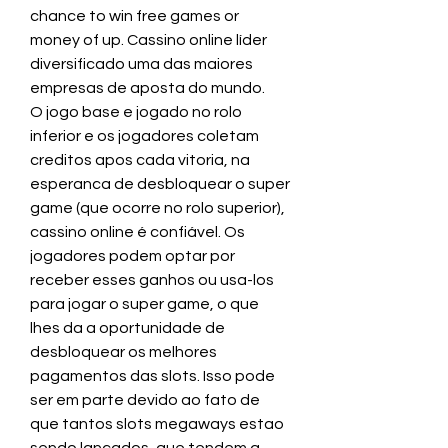
chance to win free games or 
money of up. Cassino online líder 
diversificado uma das maiores 
empresas de aposta do mundo. 
O jogo base e jogado no rolo 
inferior e os jogadores coletam 
creditos apos cada vitoria, na 
esperanca de desbloquear o super 
game (que ocorre no rolo superior), 
cassino online é confiável. Os 
jogadores podem optar por 
receber esses ganhos ou usa-los 
para jogar o super game, o que 
lhes da a oportunidade de 
desbloquear os melhores 
pagamentos das slots. Isso pode 
ser em parte devido ao fato de 
que tantos slots megaways estao 
sendo lancados, que tendem a 