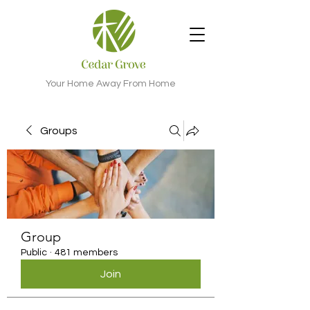
Your Home Away From Home
Groups
Group
Public
·
481 members
Join