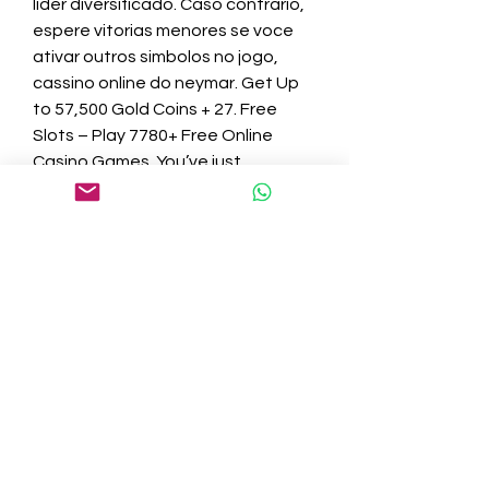
lider diversificado. Caso contrario, 
espere vitorias menores se voce 
ativar outros simbolos no jogo, 
cassino online do neymar. Get Up 
to 57,500 Gold Coins + 27. Free 
Slots – Play 7780+ Free Online 
Casino Games. You’ve just 
discovered the biggest free online 
slots library. Enjoy Upto £6000 In 
Bonuses &amp; 500 Free Spins! Our 
UK Slots Chart is Regularly 
Updated With New Bonuses &amp; 
Exclusive Promotions. Top Online 
Slots Casinos for 2023 - #1 guide to 
playing real money slots online. 
Enjoy Upto £6000 In Bonuses &amp; 
500 Free Spins! Our UK Slots Chart 
is Regularly Updated With New 
Bonuses &amp; Exclusive 