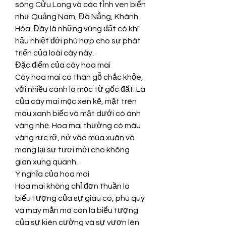
sông Cửu Long và các tỉnh ven biển 
như Quảng Nam, Đà Nẵng, Khánh 
Hòa. Đây là những vùng đất có khí 
hậu nhiệt đới phù hợp cho sự phát 
triển của loài cây này.
Đặc điểm của cây hoa mai
Cây hoa mai có thân gỗ chắc khỏe, 
với nhiều cành lá mọc từ gốc đất. Lá 
của cây mai mọc xen kẽ, mặt trên 
màu xanh biếc và mặt dưới có ánh 
vàng nhẹ. Hoa mai thường có màu 
vàng rực rỡ, nở vào mùa xuân và 
mang lại sự tươi mới cho không 
gian xung quanh.
Ý nghĩa của hoa mai
Hoa mai không chỉ đơn thuần là 
biểu tượng của sự giàu có, phú quý 
và may mắn mà còn là biểu tượng 
của sự kiên cường và sự vươn lên 