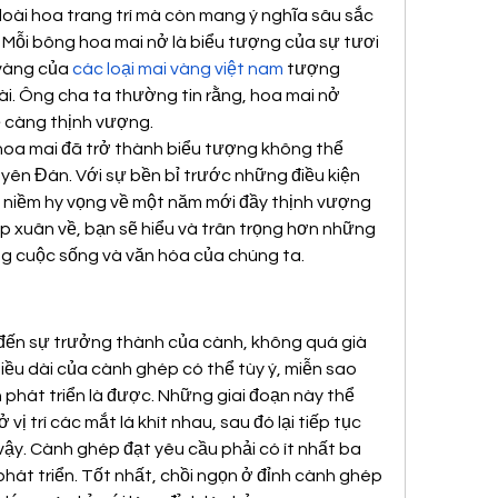
loài hoa trang trí mà còn mang ý nghĩa sâu sắc 
 Mỗi bông hoa mai nở là biểu tượng của sự tươi 
vàng của 
các loại mai vàng việt nam
 tượng 
ài. Ông cha ta thường tin rằng, hoa mai nở 
ẽ càng thịnh vượng.
hoa mai đã trở thành biểu tượng không thể 
ên Đán. Với sự bền bỉ trước những điều kiện 
 niềm hy vọng về một năm mới đầy thịnh vượng 
p xuân về, bạn sẽ hiểu và trân trọng hơn những 
ong cuộc sống và văn hóa của chúng ta.
đến sự trưởng thành của cành, không quá già 
u dài của cành ghép có thể tùy ý, miễn sao 
phát triển là được. Những giai đoạn này thể 
 vị trí các mắt lá khít nhau, sau đó lại tiếp tục 
ậy. Cành ghép đạt yêu cầu phải có ít nhất ba 
phát triển. Tốt nhất, chồi ngọn ở đỉnh cành ghép 