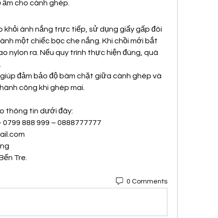
ộ ẩm cho cành ghép.
khỏi ánh nắng trực tiếp, sử dụng giấy gấp đôi 
hành một chiếc bọc che nắng. Khi chồi mới bắt 
o nylon ra. Nếu quy trình thực hiện đúng, quá 
.
iúp đảm bảo độ bám chặt giữa cành ghép và 
 thành công khi ghép mai.
o thông tin dưới đây:
 – 0799 888 999 – 0888777777
il.com
ong
Bến Tre.
0 Comments