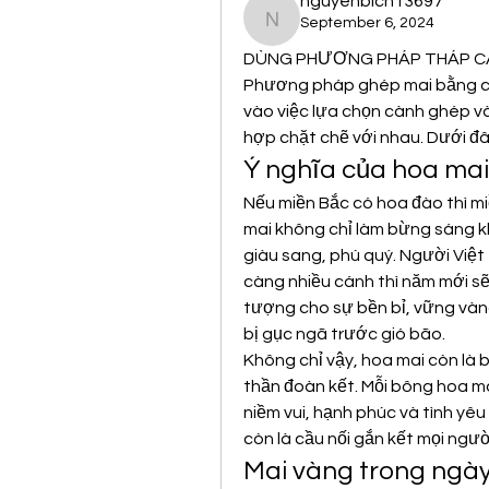
nguyenbich13697
September 6, 2024
nguyenbich13697
DÙNG PHƯƠNG PHÁP THÁP CÀ
Phương pháp ghép mai bằng cá
vào việc lựa chọn cành ghép v
hợp chặt chẽ với nhau. Dưới đây 
Ý nghĩa của hoa mai
Nếu miền Bắc có hoa đào thì mi
mai không chỉ làm bừng sáng k
giàu sang, phú quý. Người Việt 
càng nhiều cánh thì năm mới sẽ
tượng cho sự bền bỉ, vững vàng
bị gục ngã trước gió bão.
Không chỉ vậy, hoa mai còn là
thần đoàn kết. Mỗi bông hoa ma
niềm vui, hạnh phúc và tình yêu
còn là cầu nối gắn kết mọi ngườ
Mai vàng trong ngày