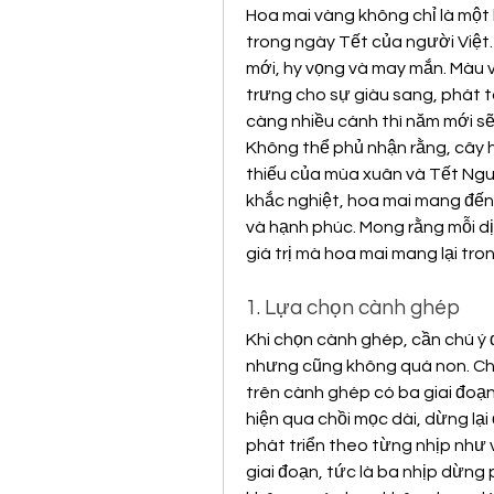
Hoa mai vàng không chỉ là một 
trong ngày Tết của người Việt.
mới, hy vọng và may mắn. Màu 
trưng cho sự giàu sang, phát t
càng nhiều cánh thì năm mới s
Không thể phủ nhận rằng, cây 
thiếu của mùa xuân và Tết Nguy
khắc nghiệt, hoa mai mang đến
và hạnh phúc. Mong rằng mỗi dị
giá trị mà hoa mai mang lại tr
1. Lựa chọn cành ghép
Khi chọn cành ghép, cần chú ý 
nhưng cũng không quá non. Chiề
trên cành ghép có ba giai đoạn 
hiện qua chồi mọc dài, dừng lại ở
phát triển theo từng nhịp như v
giai đoạn, tức là ba nhịp dừng 