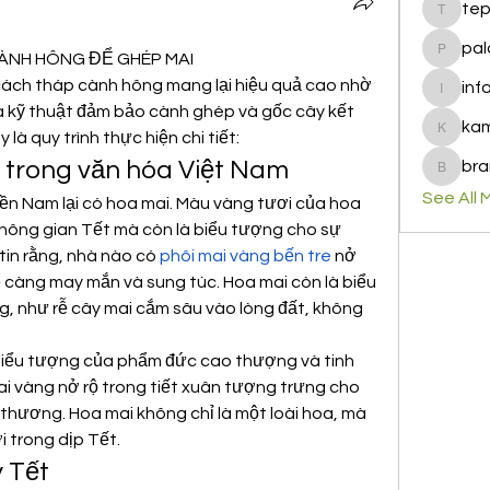
te
tepof37
pal
NH HÔNG ĐỂ GHÉP MAI
palohbi
ch tháp cành hông mang lại hiệu quả cao nhờ 
inf
info
à kỹ thuật đảm bảo cành ghép và gốc cây kết 
ka
là quy trình thực hiện chi tiết:
kamero
 trong văn hóa Việt Nam
bra
brandfa
See All 
ền Nam lại có hoa mai. Màu vàng tươi của hoa 
hông gian Tết mà còn là biểu tượng cho sự 
tin rằng, nhà nào có 
phôi mai vàng bến tre
 nở 
 càng may mắn và sung túc. Hoa mai còn là biểu 
, như rễ cây mai cắm sâu vào lòng đất, không 
 biểu tượng của phẩm đức cao thượng và tinh 
i vàng nở rộ trong tiết xuân tượng trưng cho 
 thương. Hoa mai không chỉ là một loài hoa, mà 
i trong dịp Tết.
 Tết