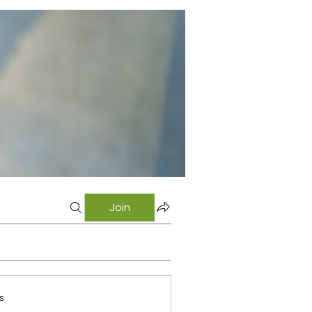
Join
s