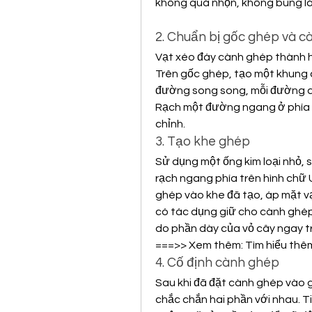
không quá nhọn, không bung lá l
2. Chuẩn bị gốc ghép và 
Vạt xéo đáy cành ghép thành h
Trên gốc ghép, tạo một khung 
đường song song, mỗi đường d
Rạch một đường ngang ở phía t
chỉnh.
3. Tạo khe ghép
Sử dụng một ống kim loại nhỏ, 
rạch ngang phía trên hình chữ 
ghép vào khe đã tạo, áp mặt vạ
có tác dụng giữ cho cành ghép 
do phần dày của vỏ cây ngay t
===>> Xem thêm: Tìm hiểu thêm 
4. Cố định cành ghép
Sau khi đã đặt cành ghép vào g
chắc chắn hai phần với nhau. T