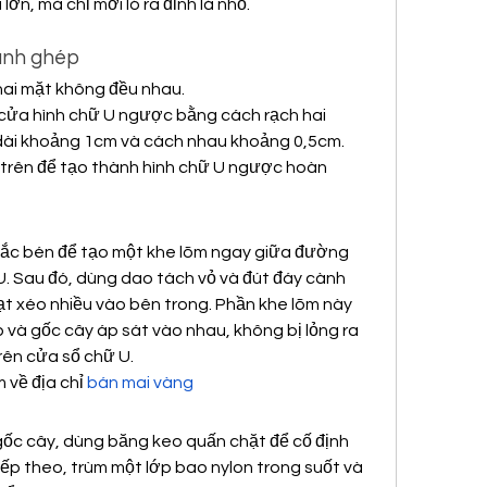
ớn, mà chỉ mới ló ra đỉnh lá nhỏ.
cành ghép
ai mặt không đều nhau.
cửa hình chữ U ngược bằng cách rạch hai 
ài khoảng 1cm và cách nhau khoảng 0,5cm.
rên để tạo thành hình chữ U ngược hoàn 
sắc bén để tạo một khe lõm ngay giữa đường 
U. Sau đó, dùng dao tách vỏ và đút đáy cành 
t xéo nhiều vào bên trong. Phần khe lõm này 
và gốc cây áp sát vào nhau, không bị lỏng ra 
rên cửa sổ chữ U.
về địa chỉ 
bán mai vàng
ốc cây, dùng băng keo quấn chặt để cố định 
iếp theo, trùm một lớp bao nylon trong suốt và 