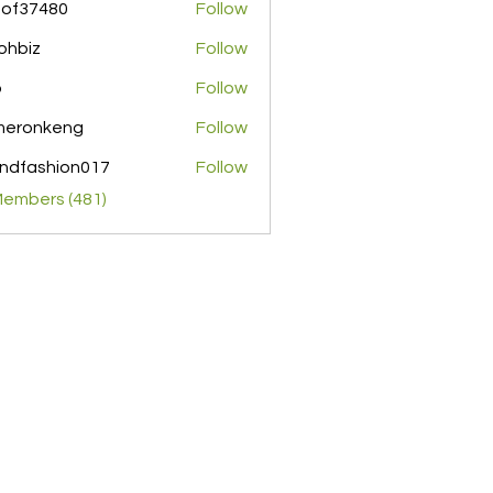
pof37480
Follow
480
ohbiz
Follow
z
o
Follow
meronkeng
Follow
nkeng
ndfashion017
Follow
shion017
Members (481)