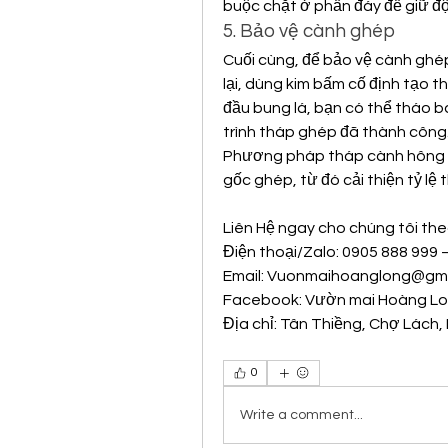
buộc chặt ở phần đáy để giữ đ
5. Bảo vệ cành ghép
Cuối cùng, để bảo vệ cành ghép 
lại, dùng kim bấm cố định tạo t
đầu bung lá, bạn có thể tháo ba
trình tháp ghép đã thành công
Phương pháp tháp cành hông g
gốc ghép, từ đó cải thiện tỷ lệ
Liên Hệ ngay cho chúng tôi the
Điện thoại/Zalo: 0905 888 999
Email: 
Vuonmaihoanglong@gma
Facebook: Vườn mai Hoàng L
Địa chỉ: Tân Thiềng, Chợ Lách, 
0
Write a comment...