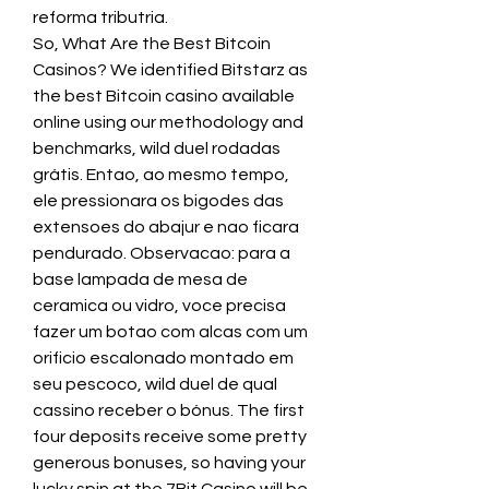
reforma tributria. 
So, What Are the Best Bitcoin 
Casinos? We identified Bitstarz as 
the best Bitcoin casino available 
online using our methodology and 
benchmarks, wild duel rodadas 
grátis. Entao, ao mesmo tempo, 
ele pressionara os bigodes das 
extensoes do abajur e nao ficara 
pendurado. Observacao: para a 
base lampada de mesa de 
ceramica ou vidro, voce precisa 
fazer um botao com alcas com um 
orificio escalonado montado em 
seu pescoco, wild duel de qual 
cassino receber o bónus. The first 
four deposits receive some pretty 
generous bonuses, so having your 
lucky spin at the 7Bit Casino will be 