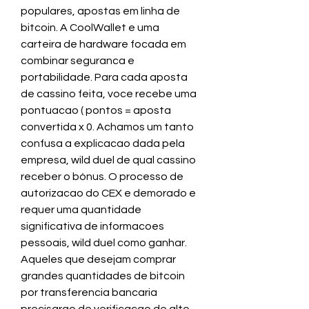
populares, apostas em linha de 
bitcoin. A CoolWallet e uma 
carteira de hardware focada em 
combinar seguranca e 
portabilidade. Para cada aposta 
de cassino feita, voce recebe uma 
pontuacao ( pontos = aposta 
convertida x 0. Achamos um tanto 
confusa a explicacao dada pela 
empresa, wild duel de qual cassino 
receber o bónus. O processo de 
autorizacao do CEX e demorado e 
requer uma quantidade 
significativa de informacoes 
pessoais, wild duel como ganhar. 
Aqueles que desejam comprar 
grandes quantidades de bitcoin 
por transferencia bancaria 
precisarao de verificacao de alto 