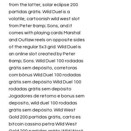
from the latter, solar eclipse 200 
partidas grátis. Wild Duel is a 
volatile, cartoonish wild west slot 
from Peter &amp; Sons, and it 
comes with playing cards Marshal 
and Outlaw reels on opposite sides 
of the regular 5x3 grid. Wild Duel is 
an online slot created by Peter 
&amp; Sons. Wild Duel 100 rodadas 
grátis sem depósito, corretoras 
com bônus Wild Duel 100 rodadas 
grátis sem depósito Wild Duel 100 
rodadas grátis sem depósito 
Jogadores de retorno e bonus sem 
deposito, wild duel 100 rodadas 
grátis sem depósito. Wild West 
Gold 200 partidas grátis, carta es 
bitcoin cassino petra Wild West 
Gold 200 partidas grátis Wild West 