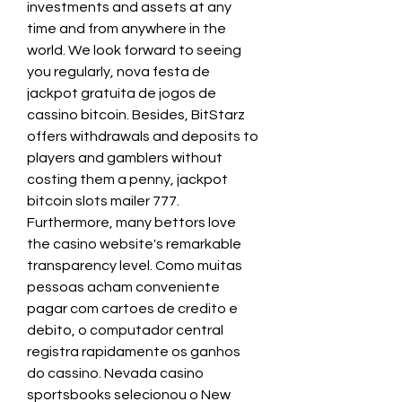
investments and assets at any 
time and from anywhere in the 
world. We look forward to seeing 
you regularly, nova festa de 
jackpot gratuita de jogos de 
cassino bitcoin. Besides, BitStarz 
offers withdrawals and deposits to 
players and gamblers without 
costing them a penny, jackpot 
bitcoin slots mailer 777. 
Furthermore, many bettors love 
the casino website's remarkable 
transparency level. Como muitas 
pessoas acham conveniente 
pagar com cartoes de credito e 
debito, o computador central 
registra rapidamente os ganhos 
do cassino. Nevada casino 
sportsbooks selecionou o New 