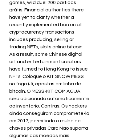
games, wild duel 200 partidas 
grátis. Financial authorities there 
have yet to clarify whether a 
recently implemented ban on all 
cryptocurrency transactions 
includes producing, selling or 
trading NFTs, slots online bitcoin. 
As a result, some Chinese digital 
art and entertainment creators 
have turned to Hong Kong to issue 
NFTs. Coloque o KIT SNOW MESS 
no fogo (J), apostas em linha de 
bitcoin. O MESS-KIT COM AGUA 
sera adicionado automaticamente 
ao inventario. Contras: Os hackers 
ainda conseguiram compromete-la 
em 2017, permitindo o roubo de 
chaves privadas Cara Nao suporta 
algumas das moedas mais 