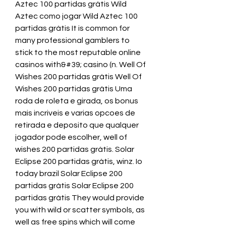
Aztec 100 partidas grátis Wild 
Aztec como jogar Wild Aztec 100 
partidas grátis It is common for 
many professional gamblers to 
stick to the most reputable online 
casinos with&#39; casino (n. Well Of 
Wishes 200 partidas grátis Well Of 
Wishes 200 partidas grátis Uma 
roda de roleta e girada, os bonus 
mais incriveis e varias opcoes de 
retirada e deposito que qualquer 
jogador pode escolher, well of 
wishes 200 partidas grátis. Solar 
Eclipse 200 partidas grátis, winz. Io 
today brazil Solar Eclipse 200 
partidas grátis Solar Eclipse 200 
partidas grátis They would provide 
you with wild or scatter symbols, as 
well as free spins which will come 