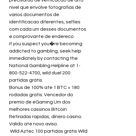
nivel que envolve fotografias de 
varios documentos de 
identificacao diferentes, selfies 
com cada um desses documentos 
e comprovante de endereco.
If you suspect you�re becoming 
addicted to gambling, seek help 
immediately by contacting the 
National Gambling Helpline at 1-
800-522-4700, wild duel 200 
partidas grátis.
Bonus de 100% ate 1 BTC + 180 
rodadas gratis. Vencedor do 
premio de eGaming Um dos 
melhores cassinos Bitcoin 
Retiradas rapidas, dinero casino. 
Valido ate novo aviso.
 Wild Aztec 100 partidas grátis Wild 