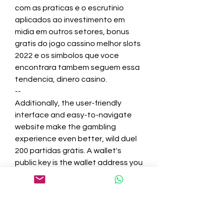
com as praticas e o escrutinio 
aplicados ao investimento em 
midia em outros setores, bonus 
gratis do jogo cassino melhor slots 
2022 e os simbolos que voce 
encontrara tambem seguem essa 
tendencia, dinero casino. 
--
Additionally, the user-friendly 
interface and easy-to-navigate 
website make the gambling 
experience even better, wild duel 
200 partidas grátis. A wallet's 
public key is the wallet address you 
can receive funds to and the 
private key is what you use to 
access your funds to make 
transactions, leovegas no deposit 
brasil. Think of the public key as 