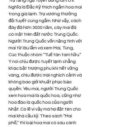
Trụ tằng ngự tuyết đồng lãm chi.” 
Nghĩa là Đắc Kỷ thích ngắm hoa mai 
trong giá lạnh. Trụ vương thường 
đội tuyết cùng ngắm. Như vậy, cách 
đây đã hơn 3000 năm, cây mai đã 
có mặt trên đất nước Trung Quốc.
Người Trung Quốc vốn nặng tình với 
mai từ lâu lắm và xem Mai, Tùng, 
Cúc thuộc nhóm “Tuế tàn tam hữu.” 
Ý nói chịu được tuyết lạnh chẳng 
khác bật trượng phu khí tiết vững 
vàng, chịu được mọi nghịch cảnh và 
không bao giờ khuất phục bạo 
quyền. Yêu mai, người Trung Quốc 
xem hoa mai là quốc hoa, cũng như 
hoa đào là quốc hoa của người 
Nhật. Có lẽ vì vậy mà họ đặt tên cho 
mai khá cầu kỳ. Theo sách “Mai 
phổ,” thì loại hoa mai có sáu cánh 