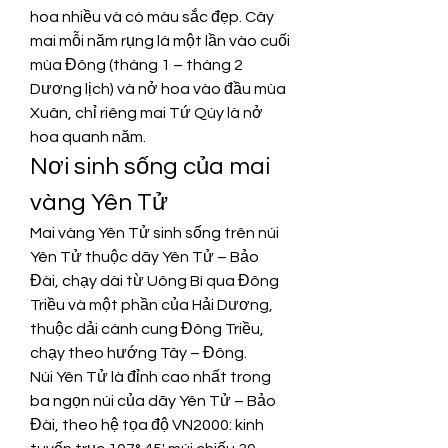
hoa nhiều và có màu sắc đẹp. Cây 
mai mỗi năm rụng lá một lần vào cuối 
mùa Đông (tháng 1 – tháng 2 
Dương lịch) và nở hoa vào đầu mùa 
Xuân, chỉ riêng mai Tứ Qúy là nở 
hoa quanh năm.
Nơi sinh sống của mai 
vàng Yên Tử
Mai vàng Yên Tử sinh sống trên núi 
Yên Tử thuộc dãy Yên Tử – Bảo 
Đài, chạy dài từ Uông Bí qua Đông 
Triều và một phần của Hải Dương, 
thuộc dải cánh cung Đông Triều, 
chạy theo hướng Tây – Đông.
Núi Yên Tử là đỉnh cao nhất trong 
ba ngọn núi của dãy Yên Tử – Bảo 
Đài, theo hệ tọa độ VN2000: kinh 