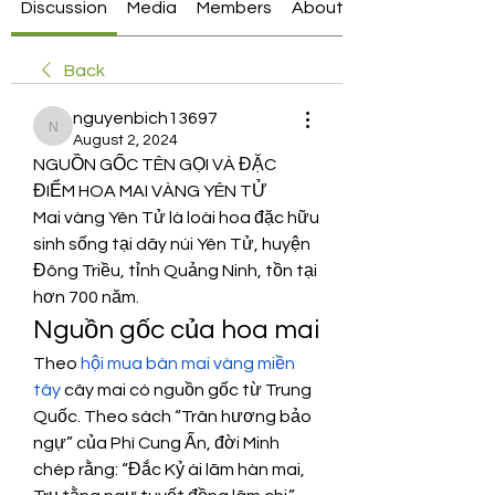
Discussion
Media
Members
About
Back
nguyenbich13697
nguyenbich13697
August 2, 2024
NGUỒN GỐC TÊN GỌI VÀ ĐẶC 
ĐIỂM HOA MAI VÀNG YÊN TỬ
Mai vàng Yên Tử là loài hoa đặc hữu 
sinh sống tại dãy núi Yên Tử, huyện 
Đông Triều, tỉnh Quảng Ninh, tồn tại 
hơn 700 năm.
Nguồn gốc của hoa mai
Theo 
hội mua bán mai vàng miền 
tây
 cây mai có nguồn gốc từ Trung 
Quốc. Theo sách “Trân hương bảo 
ngự” của Phí Cung Ấn, đời Minh 
chép rằng: “Đắc Kỷ ái lãm hàn mai, 