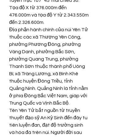
tuyến trục 107° 45' múi chiếu 30. 
Tọa độ X từ 376.000m đến 
476.000m và tọa độ Y từ 2.343.550m 
đến 2.326.600m.
Địa phận hành chính của núi Yên Tử 
thuộc các xã Thượng Yên Công, 
phường Phương Đông, phường 
Vàng Danh, phường Bắc Sơn, 
phường Quang Trung, phường 
Thanh Sơn thuộc thành phố Uông 
Bí; xã Tràng Lương, xã Bình Khê 
thuộc huyện Đông Triều, tỉnh 
Quảng Ninh. Quảng Ninh là tỉnh nằm 
ở phía Đông Bắc Việt Nam, giáp với 
Trung Quốc và Vịnh Bắc Bộ.
Tên Yên Tử bắt nguồn từ truyền 
thuyết đạo sỹ An Kỳ Sinh đến đây tu 
tiên luyện đan, đạt độ trường sinh 
và hóa đá trên núi. Người đời sau 