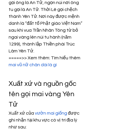
gọi ông là An Tử, ngọn núi nơi ông 
tu gọi là An Tử. Thời Lê gọi chệch 
thành Yên Tử. Nơi này được mệnh 
danh là “đất tổ Phật giáo Việt Nam” 
sau khi vua Trần Nhân Tông từ bỏ 
ngai vàng lên núi tu hành (năm 
1299), thành lập Thiền phái Trúc 
Lâm Yên Tử.
=====>> Xem thêm: Tìm hiểu thêm 
mai vũ nữ chân dài là gì
Xuất xứ và nguồn gốc 
tên gọi mai vàng Yên 
Tử
Xuất xứ của 
vườn mai giống
 được 
ghi nhận tại khu vực có vị trí địa lý 
như sau: