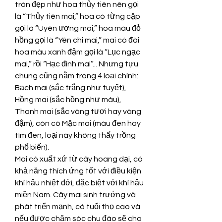
tròn đẹp như hoa thủy tiên nên gọi 
là “Thủy tiên mai,” hoa có từng cặp 
gọi là “Uyên ương mai,” hoa màu đỏ 
hồng gọi là “Yên chi mai,” mai có đài 
hoa màu xanh đậm gọi là “Lục ngạc 
mai,” rồi “Hạc đình mai”... Nhưng tựu 
chung cũng nằm trong 4 loại chính: 
Bạch mai (sắc trắng như tuyết), 
Hồng mai (sắc hồng như máu), 
Thanh mai (sắc vàng tươi hay vàng 
đậm), còn có Mặc mai (màu đen hay 
tím đen, loại này không thấy trồng 
phổ biến).
Mai có xuất xứ từ cây hoang dại, có 
khả năng thích ứng tốt với điều kiện 
khí hậu nhiệt đới, đặc biệt với khí hậu 
miền Nam. Cây mai sinh trưởng và 
phát triển mạnh, có tuổi thọ cao và 
nếu được chăm sóc chu đáo sẽ cho 