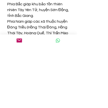
Phía Bắc giáp khu bảo tồn thiên 
nhiên Tây Yên Tử, huyện Sơn Động, 
tỉnh Bắc Giang.
Phía Nam giáp các xã thuộc huyện 
Đông Triều (Hồng Thái Đông, Hồng 
Thái Tây, Hoàng Quế, Thị Trấn Mạo 
Khê, xã Kim Sơn) và các xã, phường 
thuộc thành phố Uông Bí (phường 
Phương Nam, phường Yên Thanh, 
phường Trưng Vương, và phường 
Nam Khê).
Phía Tây giáp xã An Sinh thuộc 
huyện Đông Triều.
Phía Đông giáp huyện Hoành Bồ 
thuộc tỉnh Quảng Ninh.
Hoa mai vàng là loài hoa gắn liền với 
khu vực Yên Tử từ hơn 700 năm. Vì 
vậy, nó được gọi là mai vàng Yên 