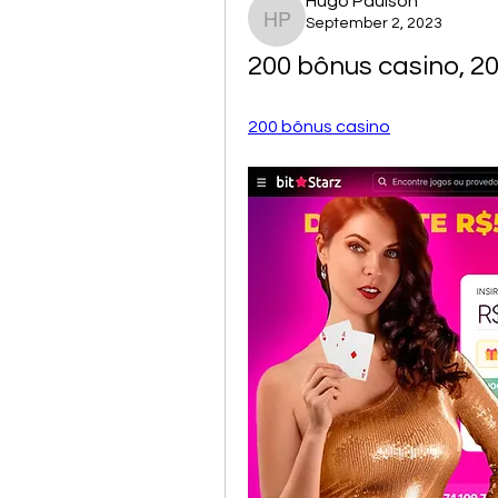
Hugo Paulson
September 2, 2023
Hugo Paulson
200 bônus casino, 2
200 bônus casino