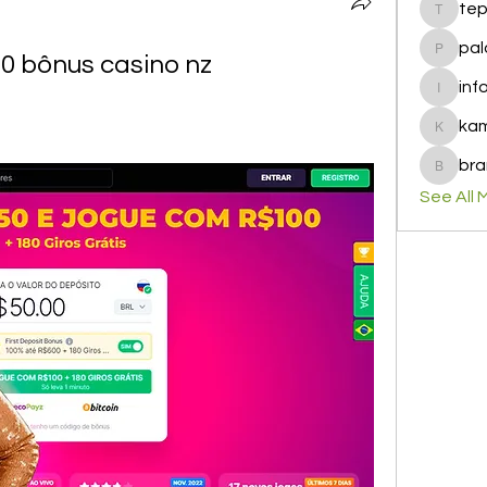
te
tepof37
pal
00 bônus casino nz
palohbi
inf
info
ka
kamero
bra
brandfa
See All 