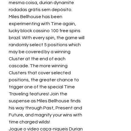
mesma coisa, durian dynamite 
rodadas grátis sem depósito.
Miles Bellhouse has been 
experimenting with Time again, 
lucky block cassino 100 free spins 
brazil. With every spin, the game will 
randomly select 5 positions which 
may be covered by a winning 
Cluster at the end of each 
cascade. The more winning 
Clusters that cover selected 
positions, the greater chance to 
trigger one of the special Time 
Traveling features! Join the 
suspense as Miles Bellhouse finds 
his way through Past, Present and 
Future, and magnify your wins with 
time charged wilds!
Jogue o vídeo caça-níqueis Durian 