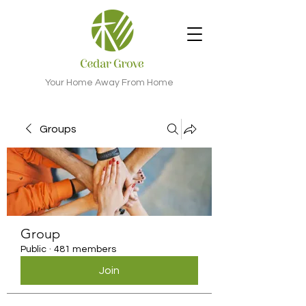
Your Home Away From Home
Groups
Group
Public
·
481 members
Join