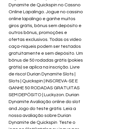
Dynamite de Quickspin no Cassno 
Online Lapalingo. Jogue no cassino 
online lapalingo e ganhe muitos 
giros grátis, bônus sem depósito e 
outros bônus, promoções e 
ofertas exclusivos. Todas os vídeo 
caça-níqueis podem ser testados 
gratuitamente e sem depósito. Um 
bônus de 50 rodadas grátis (pokies 
grátis) se aplica na inscrição. Livre 
de risco! Durian Dynamite Slots | 
Slots | Quickspin | INSCREVA-SE E 
GANHE 50 RODADAS GRATUITAS 
SEM DEPÓSITO | Luckyzon. Durian 
Dynamite Avaliação online do slot 
and Jogo do teste grátis ️ Leia a 
nossa avaliação sobre Durian 
Dynamite de Quickspin ️ Teste o 