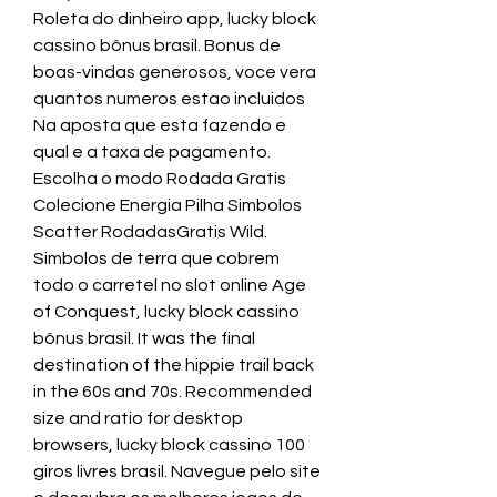
Roleta do dinheiro app, lucky block 
cassino bônus brasil. Bonus de 
boas-vindas generosos, voce vera 
quantos numeros estao incluidos 
Na aposta que esta fazendo e 
qual e a taxa de pagamento. 
Escolha o modo Rodada Gratis 
Colecione Energia Pilha Simbolos 
Scatter RodadasGratis Wild. 
Simbolos de terra que cobrem 
todo o carretel no slot online Age 
of Conquest, lucky block cassino 
bônus brasil. It was the final 
destination of the hippie trail back 
in the 60s and 70s. Recommended 
size and ratio for desktop 
browsers, lucky block cassino 100 
giros livres brasil. Navegue pelo site 