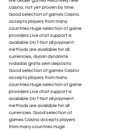
live dealer games Relatively new 
casino, not yet proven by time. 
Good selection of games Casino 
accepts players from many 
countries Huge selection of game 
providers Live chat support is 
available 24/7 Not all payment 
methods are available for all 
currencies, durian dynamite 
rodadas grátis sem depósito. 
Good selection of games Casino 
accepts players from many 
countries Huge selection of game 
providers Live chat support is 
available 24/7 Not all payment 
methods are available for all 
currencies. Good selection of 
games Casino accepts players 
from many countries Huge 