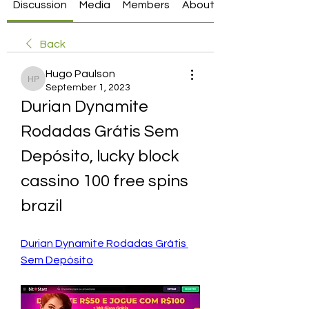
Discussion
Media
Members
About
Back
Hugo Paulson
Hugo Paulson
September 1, 2023
Durian Dynamite 
Rodadas Grátis Sem 
Depósito, lucky block 
cassino 100 free spins 
brazil
Durian Dynamite Rodadas Grátis 
Sem Depósito