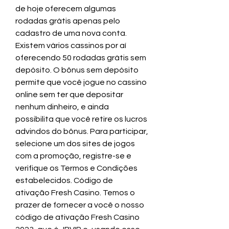
de hoje oferecem algumas 
rodadas grátis apenas pelo 
cadastro de uma nova conta. 
Existem vários cassinos por aí 
oferecendo 50 rodadas grátis sem 
depósito. O bônus sem depósito 
permite que você jogue no cassino 
online sem ter que depositar 
nenhum dinheiro, e ainda 
possibilita que você retire os lucros 
advindos do bônus. Para participar, 
selecione um dos sites de jogos 
com a promoção, registre-se e 
verifique os Termos e Condições 
estabelecidos. Código de 
ativação Fresh Casino. Temos o 
prazer de fornecer a você o nosso 
código de ativação Fresh Casino 