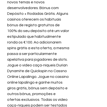
novos temas e novos 
desenvolvedores. Bónus com 
Depósito + Rodadas Grátis. Alguns 
casinos oferecem os habituais 
bónus de registo gratuitos de 
100% do seu depósito até um valor 
estipulado que habitualmente 
ronda os €100. Ao adicionarem 
spins grátis a esta oferta, a mesma 
passa a ser particularmente 
apelativa para jogadores de slots. 
Jogue o vídeo caça-níqueis Durian 
Dynamite de Quickspin no Cassno 
Online Lapalingo. Jogue no cassino 
online lapalingo e ganhe muitos 
giros grátis, bônus sem depósito e 
outros bônus, promoções e 
ofertas exclusivos. Todas os vídeo 
caça-níqueis podem ser testados 