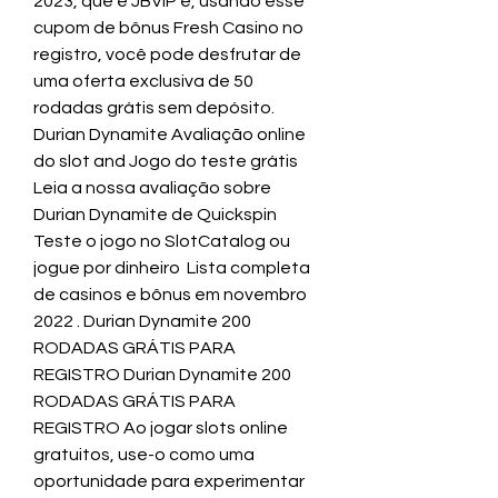
2023, que é JBVIP e, usando esse 
cupom de bônus Fresh Casino no 
registro, você pode desfrutar de 
uma oferta exclusiva de 50 
rodadas grátis sem depósito. 
Durian Dynamite Avaliação online 
do slot and Jogo do teste grátis ️ 
Leia a nossa avaliação sobre 
Durian Dynamite de Quickspin ️ 
Teste o jogo no SlotCatalog ou 
jogue por dinheiro ️ Lista completa 
de casinos e bônus em novembro 
2022 ️. Durian Dynamite 200 
RODADAS GRÁTIS PARA 
REGISTRO Durian Dynamite 200 
RODADAS GRÁTIS PARA 
REGISTRO Ao jogar slots online 
gratuitos, use-o como uma 
oportunidade para experimentar 