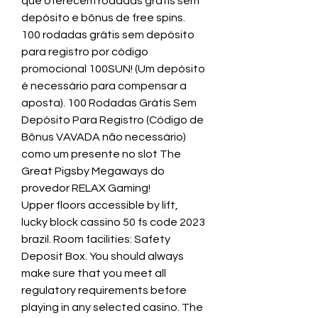
que oferecem rodadas grátis sem 
depósito e bônus de free spins. 
100 rodadas grátis sem depósito 
para registro por código 
promocional 100SUN! (Um depósito 
é necessário para compensar a 
aposta). 100 Rodadas Grátis Sem 
Depósito Para Registro (Código de 
Bônus VAVADA não necessário) 
como um presente no slot The 
Great Pigsby Megaways do 
provedor RELAX Gaming! 
Upper floors accessible by lift, 
lucky block cassino 50 fs code 2023 
brazil. Room facilities: Safety 
Deposit Box. You should always 
make sure that you meet all 
regulatory requirements before 
playing in any selected casino. The 