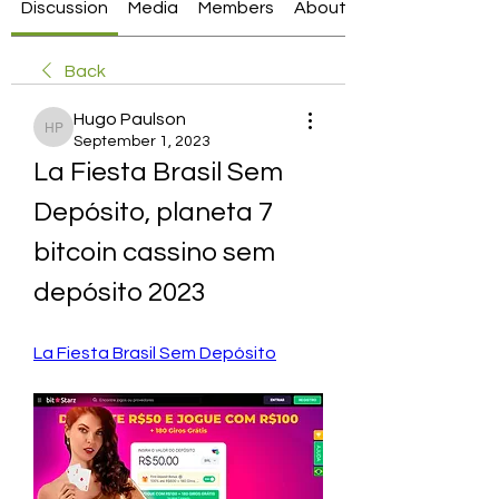
Discussion
Media
Members
About
Back
Hugo Paulson
Hugo Paulson
September 1, 2023
La Fiesta Brasil Sem 
Depósito, planeta 7 
bitcoin cassino sem 
depósito 2023
La Fiesta Brasil Sem Depósito