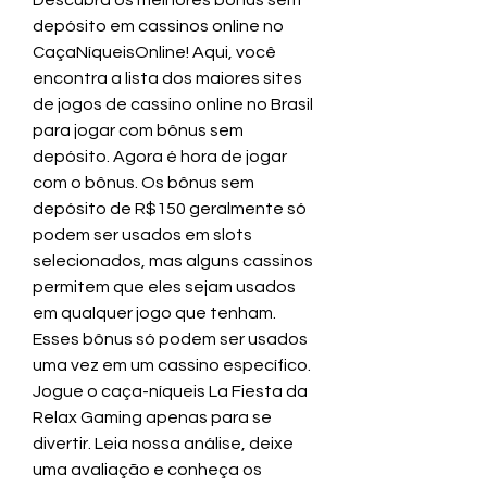
depósito em cassinos online no 
CaçaNíqueisOnline! Aqui, você 
encontra a lista dos maiores sites 
de jogos de cassino online no Brasil 
para jogar com bônus sem 
depósito. Agora é hora de jogar 
com o bônus. Os bônus sem 
depósito de R$150 geralmente só 
podem ser usados em slots 
selecionados, mas alguns cassinos 
permitem que eles sejam usados 
em qualquer jogo que tenham. 
Esses bônus só podem ser usados 
uma vez em um cassino específico. 
Jogue o caça-níqueis La Fiesta da 
Relax Gaming apenas para se 
divertir. Leia nossa análise, deixe 
uma avaliação e conheça os 