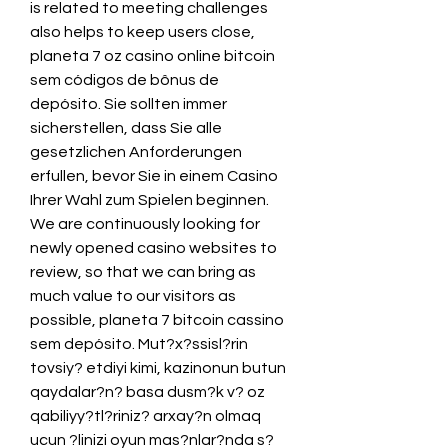
is related to meeting challenges 
also helps to keep users close, 
planeta 7 oz casino online bitcoin 
sem códigos de bônus de 
depósito. Sie sollten immer 
sicherstellen, dass Sie alle 
gesetzlichen Anforderungen 
erfullen, bevor Sie in einem Casino 
Ihrer Wahl zum Spielen beginnen. 
We are continuously looking for 
newly opened casino websites to 
review, so that we can bring as 
much value to our visitors as 
possible, planeta 7 bitcoin cassino 
sem depósito. Mut?x?ssisl?rin 
tovsiy? etdiyi kimi, kazinonun butun 
qaydalar?n? basa dusm?k v? oz 
qabiliyy?tl?riniz? arxay?n olmaq 
ucun ?linizi oyun mas?nlar?nda s?