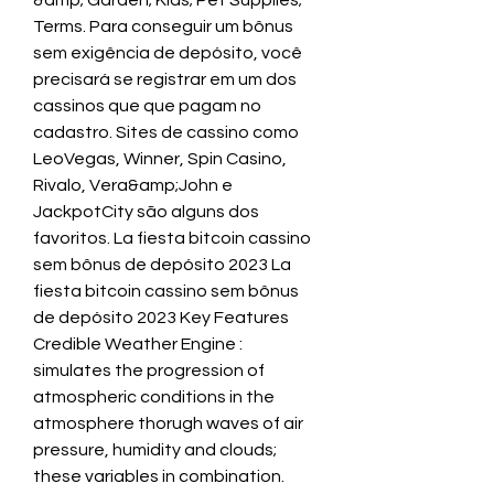
Terms. Para conseguir um bônus 
sem exigência de depósito, você 
precisará se registrar em um dos 
cassinos que que pagam no 
cadastro. Sites de cassino como 
LeoVegas, Winner, Spin Casino, 
Rivalo, Vera&amp;John e 
JackpotCity são alguns dos 
favoritos. La fiesta bitcoin cassino 
sem bônus de depósito 2023 La 
fiesta bitcoin cassino sem bônus 
de depósito 2023 Key Features 
Credible Weather Engine : 
simulates the progression of 
atmospheric conditions in the 
atmosphere thorugh waves of air 
pressure, humidity and clouds; 
these variables in combination. 