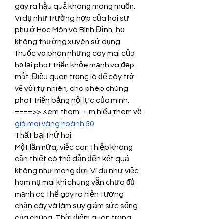
gây ra hậu quả không mong muốn. 
Ví dụ như trường hợp của hai sư 
phụ ở Hóc Môn và Bình Định, họ 
không thường xuyên sử dụng 
thuốc và phân nhưng cây mai của 
họ lại phát triển khỏe mạnh và đẹp 
mắt. Điều quan trọng là để cây trở 
về với tự nhiên, cho phép chúng 
phát triển bằng nội lực của mình.
====>> Xem thêm: Tìm hiểu thêm về 
giá mai vàng hoành 50
Thất bại thứ hai:
Một lần nữa, việc can thiệp không 
cần thiết có thể dẫn đến kết quả 
không như mong đợi. Ví dụ như việc 
hãm nụ mai khi chúng vẫn chưa đủ 
mạnh có thể gây ra hiện tượng 
chận cây và làm suy giảm sức sống 
của chúng. Thời điểm quan trọng 