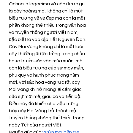
Ochna integerrima và còn được gọi 
là cây hoàng mai, không chỉ là một 
biểu tượng về vẻ đẹp mà còn là một 
phần không thể thiếu trong văn hóa 
và truyền thống người Việt Nam, 
đặc biệt là vào dịp Tết Nguyên Đán.
Cây Mai Vàng không chỉ là một loài 
cây thường được trồng trong chậu 
hoặc trước sân vào mùa xuân, mà 
còn là biểu tượng của sự may mắn, 
phú quý và hạnh phúc trong năm 
mới. Với sắc hoa vàng rực rỡ, cây 
Mai Vàng khi nở mang lại cảm giác 
của sự mới mẻ, giàu có và tiến bộ. 
Điều này đã khiến cho việc trưng 
bày cây Mai Vàng trở thành một 
truyền thống không thể thiếu trong 
ngày Tết của người Việt.
Nguồn gốc của 
vườn mai bến tre