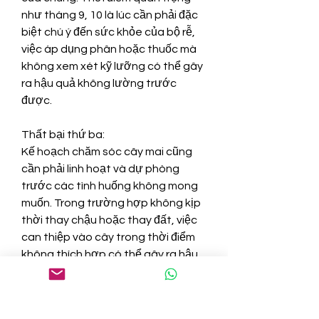
như tháng 9, 10 là lúc cần phải đặc 
biệt chú ý đến sức khỏe của bộ rễ, 
việc áp dụng phân hoặc thuốc mà 
không xem xét kỹ lưỡng có thể gây 
ra hậu quả không lường trước 
được.
Thất bại thứ ba:
Kế hoạch chăm sóc cây mai cũng 
cần phải linh hoạt và dự phòng 
trước các tình huống không mong 
muốn. Trong trường hợp không kịp 
thời thay chậu hoặc thay đất, việc 
can thiệp vào cây trong thời điểm 
không thích hợp có thể gây ra hậu 
quả nghiêm trọng. Thay vào đó, cần 
phải đảm bảo cây được bảo quản 
và chăm sóc một cách cẩn thận mà 