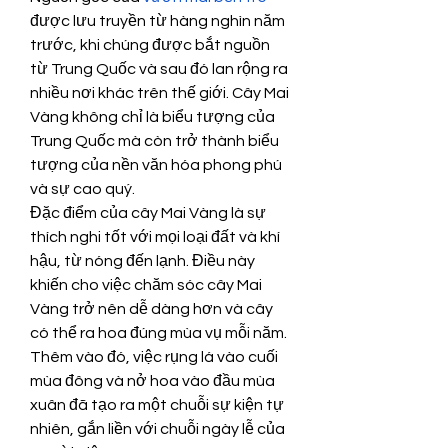
được lưu truyền từ hàng nghìn năm 
trước, khi chúng được bắt nguồn 
từ Trung Quốc và sau đó lan rộng ra 
nhiều nơi khác trên thế giới. Cây Mai 
Vàng không chỉ là biểu tượng của 
Trung Quốc mà còn trở thành biểu 
tượng của nền văn hóa phong phú 
và sự cao quý.
Đặc điểm của cây Mai Vàng là sự 
thích nghi tốt với mọi loại đất và khí 
hậu, từ nóng đến lạnh. Điều này 
khiến cho việc chăm sóc cây Mai 
Vàng trở nên dễ dàng hơn và cây 
có thể ra hoa đúng mùa vụ mỗi năm. 
Thêm vào đó, việc rụng lá vào cuối 
mùa đông và nở hoa vào đầu mùa 
xuân đã tạo ra một chuỗi sự kiện tự 
nhiên, gắn liền với chuỗi ngày lễ của 