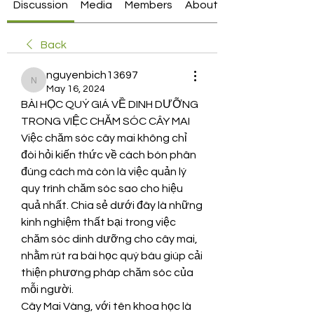
Discussion
Media
Members
About
Back
nguyenbich13697
nguyenbich13697
May 16, 2024
BÀI HỌC QUÝ GIÁ VỀ DINH DƯỠNG 
TRONG VIỆC CHĂM SÓC CÂY MAI
Việc chăm sóc cây mai không chỉ 
đòi hỏi kiến thức về cách bón phân 
đúng cách mà còn là việc quản lý 
quy trình chăm sóc sao cho hiệu 
quả nhất. Chia sẻ dưới đây là những 
kinh nghiệm thất bại trong việc 
chăm sóc dinh dưỡng cho cây mai, 
nhằm rút ra bài học quý báu giúp cải 
thiện phương pháp chăm sóc của 
mỗi người.
Cây Mai Vàng, với tên khoa học là 