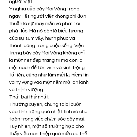
người Việt.
Ý nghĩa của cây Mai Vàng trong 
ngày Tết người Việt không chỉ đơn 
thuần là sự may mắn và phát tài 
phát lộc. Mà nó còn là biểu tượng 
của sự sum vầy, hạnh phúc và 
thành công trong cuộc sống. Việc 
trưng bày cây Mai Vàng không chỉ 
là một nét đẹp trang trí mà còn là 
một cách để tôn vinh và kính trọng 
tổ tiên, cũng như làm mới lại niềm tin 
và hy vọng vào một năm mới an lành 
và thịnh vượng.
Thất bại thứ nhất:
Thường xuyên, chúng ta bị cuốn 
vào tình trạng quá nhiệt tình và chu 
toàn trong việc chăm sóc cây mai. 
Tuy nhiên, một số trường hợp cho 
thấy việc can thiệp quá mức có thể 