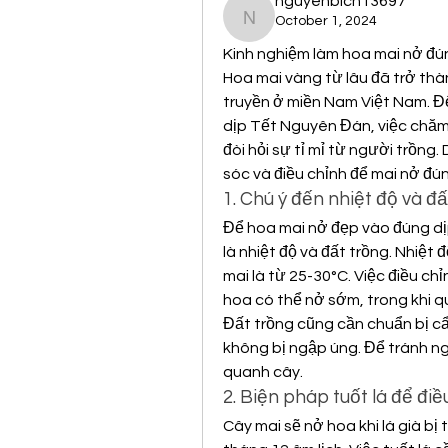
nguyenbich13697
October 1, 2024
nguyenbich13697
Kinh nghiệm làm hoa mai nở đú
Hoa mai vàng từ lâu đã trở thà
truyền ở miền Nam Việt Nam. Đ
dịp Tết Nguyên Đán, việc chăm s
đòi hỏi sự tỉ mỉ từ người trồng
sóc và điều chỉnh để mai nở đú
1. Chú ý đến nhiệt độ và đấ
Để hoa mai nở đẹp vào đúng dị
là nhiệt độ và đất trồng. Nhiệt 
mai là từ 25-30°C. Việc điều chỉ
hoa có thể nở sớm, trong khi qu
Đất trồng cũng cần chuẩn bị cẩn
không bị ngập úng. Để tránh n
quanh cây.
2. Biện pháp tuốt lá để đi
Cây mai sẽ nở hoa khi lá già bị t