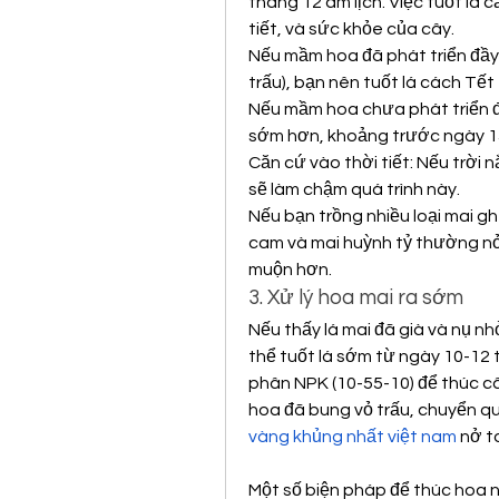
tháng 12 âm lịch. Việc tuốt lá 
tiết, và sức khỏe của cây.
Nếu mầm hoa đã phát triển đầy đ
trấu), bạn nên tuốt lá cách Tết
Nếu mầm hoa chưa phát triển đủ (
sớm hơn, khoảng trước ngày 15
Căn cứ vào thời tiết: Nếu trời n
sẽ làm chậm quá trình này.
Nếu bạn trồng nhiều loại mai gh
cam và mai huỳnh tỷ thường nở 
muộn hơn.
3. Xử lý hoa mai ra sớm
Nếu thấy lá mai đã già và nụ n
thể tuốt lá sớm từ ngày 10-12
phân NPK (10-55-10) để thúc c
hoa đã bung vỏ trấu, chuyển qu
vàng khủng nhất việt nam
 nở t
Một số biện pháp để thúc hoa 