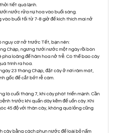
hời tiết quá lạnh.
tưới nước rửa nụ hoa vào buổi sáng.
ào buổi tối từ 7-8 giờ để kích thích mai nở 
ó nguy cơ nở trước Tết, bạn nên:
áng Chạp, ngưng tưới nước một ngày rồi bón 
 pha loãng để hãm hoa nở trễ. Có thể bao cây 
uá trình ra hoa.
ngày 23 tháng Chạp, đặt cây ở nơi râm mát, 
h gốc để cắt bớt rễ cám.
 là cuối tháng 7, khi cây phát triển mạnh. Cần 
bệnh trước khi quấn dây kẽm để uốn cây. Khi 
c 45 độ với thân cây, không quá lỏng cũng 
inh cây bằng cách phun nước để loại bỏ nấm 