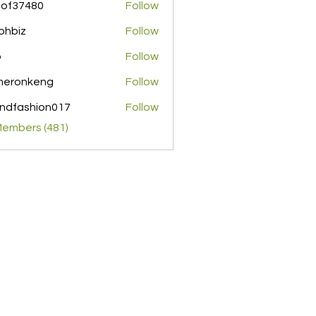
pof37480
Follow
480
ohbiz
Follow
z
o
Follow
meronkeng
Follow
nkeng
ndfashion017
Follow
shion017
Members (481)