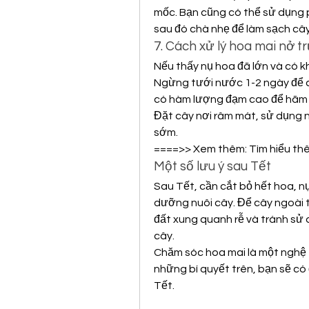
mốc. Bạn cũng có thể sử dụng 
sau đó chà nhẹ để làm sạch cây
7. Cách xử lý hoa mai nở t
Nếu thấy nụ hoa đã lớn và có k
Ngừng tưới nước 1-2 ngày để c
có hàm lượng đạm cao để hãm
Đặt cây nơi râm mát, sử dụng 
sớm.
====>> Xem thêm: Tìm hiểu th
Một số lưu ý sau Tết
Sau Tết, cần cắt bỏ hết hoa, nụ
dưỡng nuôi cây. Để cây ngoài t
đất xung quanh rễ và tránh sử 
cây.
Chăm sóc hoa mai là một nghệ th
những bí quyết trên, bạn sẽ có
Tết.