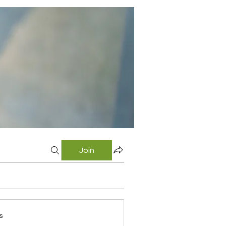
Join
s