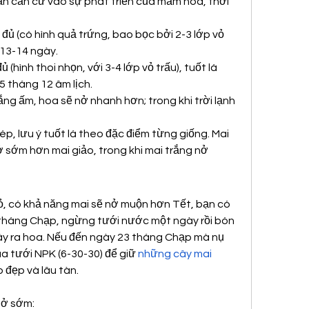
cần căn cứ vào sự phát triển của mầm hoa, thời 
ủ (có hình quả trứng, bao bọc bởi 2-3 lớp vỏ 
 13-14 ngày.
hình thoi nhọn, với 3-4 lớp vỏ trấu), tuốt lá 
 tháng 12 âm lịch.
ắng ấm, hoa sẽ nở nhanh hơn; trong khi trời lạnh 
ép, lưu ý tuốt lá theo đặc điểm từng giống. Mai 
sớm hơn mai giảo, trong khi mai trắng nở 
hỏ, có khả năng mai sẽ nở muộn hơn Tết, bạn có 
 tháng Chạp, ngừng tưới nước một ngày rồi bón 
ây ra hoa. Nếu đến ngày 23 tháng Chạp mà nụ 
a tưới NPK (6-30-30) để giữ 
những cây mai 
o đẹp và lâu tàn.
nở sớm: