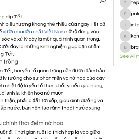
te
tepof37
pal
ng dịp Tết
palohbi
nh biểu tượng không thể thiếu của ngày Tết cổ 
inf
info
ể 
vườn mai lớn nhất Việt Nam
 nở rộ đúng vào 
ka
óc và xử lý cây là một quá trình quan trọng, 
kamero
. Dưới đây là những kinh nghiệm giúp bạn chăm 
bra
brandfa
ng Tết.
See All 
t trồng
p Tết, hai yếu tố quan trọng cần được đảm bảo 
độ lý tưởng cho sự phát triển và nở hoa của cây 
nh nhiệt độ là yếu tố then chốt vì nếu quá nóng, 
á lạnh lại khiến hoa nở muộn.
 thận, phải là đất tơi xốp, giàu dinh dưỡng và 
gập nước, bạn nên tạo rãnh thoát nước xung 
ều chỉnh thời điểm nở hoa
uốt đi. Thời gian tuốt lá thích hợp là vào giữa 