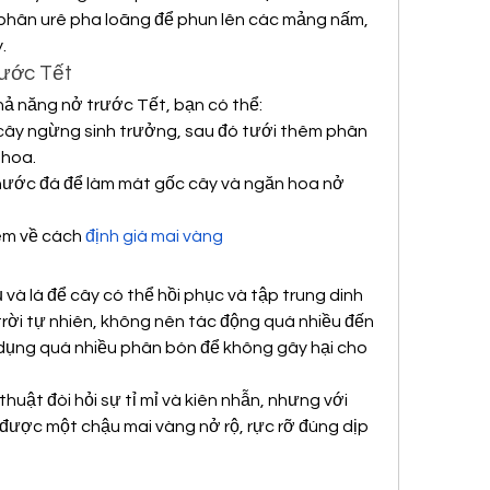
phân urê pha loãng để phun lên các mảng nấm, 
.
rước Tết
hả năng nở trước Tết, bạn có thể:
ây ngừng sinh trưởng, sau đó tưới thêm phân 
 hoa.
nước đá để làm mát gốc cây và ngăn hoa nở 
êm về cách 
định giá mai vàng
 và lá để cây có thể hồi phục và tập trung dinh 
rời tự nhiên, không nên tác động quá nhiều đến 
dụng quá nhiều phân bón để không gây hại cho 
uật đòi hỏi sự tỉ mỉ và kiên nhẫn, nhưng với 
 được một chậu mai vàng nở rộ, rực rỡ đúng dịp 