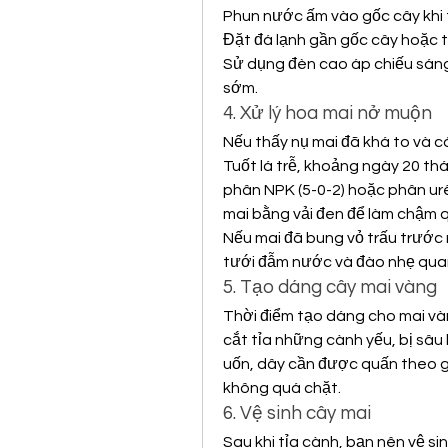
Phun nước ấm vào gốc cây khi t
Đặt đá lạnh gần gốc cây hoặc 
Sử dụng đèn cao áp chiếu sáng v
sớm.
4. Xử lý hoa mai nở muộn
Nếu thấy nụ mai đã khá to và c
Tuốt lá trễ, khoảng ngày 20 th
phân NPK (5-0-2) hoặc phân urê
mai bằng vải đen để làm chậm q
Nếu mai đã bung vỏ trấu trước 
tưới đẫm nước và đào nhẹ quan
5. Tạo dáng cây mai vàng
Thời điểm tạo dáng cho mai vàng
cắt tỉa những cành yếu, bị sâu 
uốn, dây cần được quấn theo gó
không quá chặt.
6. Vệ sinh cây mai
Sau khi tỉa cành, bạn nên vệ s