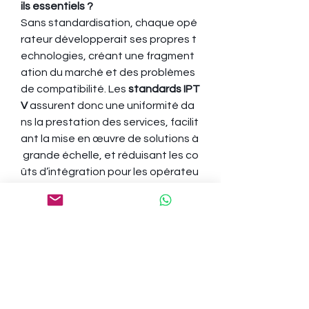
ils essentiels ?
Sans standardisation, chaque opé
rateur développerait ses propres t
echnologies, créant une fragment
ation du marché et des problèmes 
de compatibilité. Les 
standards IPT
V
 assurent donc une uniformité da
ns la prestation des services, facilit
ant la mise en œuvre de solutions à
 grande échelle, et réduisant les co
ûts d’intégration pour les opérateu
rs.
Ils permettent aussi d’accompagn
er les évolutions technologiques c
omme la diffusion en 4K, la télévisio
n interactive, la vidéo à la demand
e ou l’intégration de l’intelligence ar
tificielle.